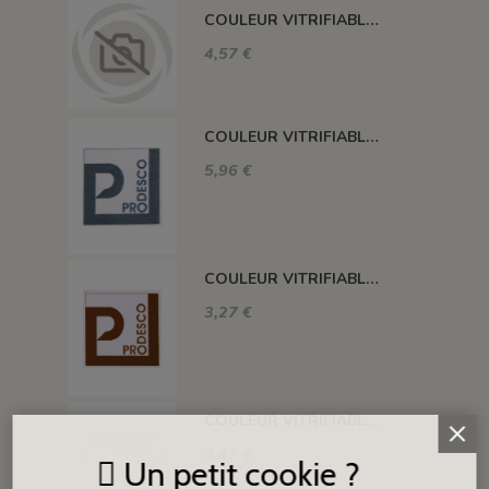
COULEUR VITRIFIABLE DÉCOR SANS PLOMB JAUNE VA105
4,57 €
COULEUR VITRIFIABLE DÉCOR SANS PLOMB GRIS VA116
5,96 €
COULEUR VITRIFIABLE DÉCOR SANS PLOMB CHOCOLAT VA109
3,27 €
COULEUR VITRIFIABLE DÉCOR SANS PLOMB BLANC VA103
4,47 €
Un petit cookie ?