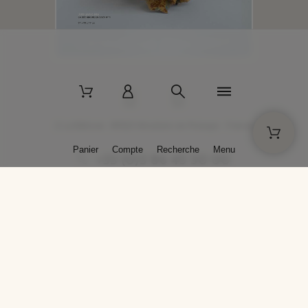
2 La Bâtisse - 89520 Moutiers-en-Puisaye - France
Panier
Compte
Recherche
Menu
+33 (0)3 86 45 50 00
* Livraison gratuite pour les commandes passées sur solargil.com dès
129,00 € TTC d'achat, pour un poids global, emballage inclus, de 30 kg
maximum en France métropolitaine.
Crédits photos : Photos publiées avec l’aimable autorisation des
artistes. Toute reproduction ou diffusion sans leur autorisation est
interdite.