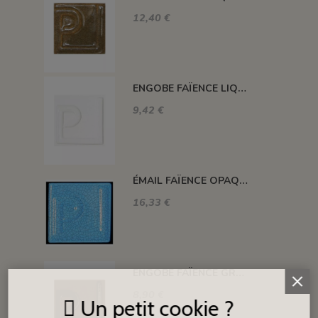
12,40 €
ENGOBE FAÏENCE LIQUIDE SANS PLOMB EXTRA BLANC 250GR ENSPCC01
9,42 €
ÉMAIL FAÏENCE OPAQUE CRAQUELÉ BRILLANT TURQUOISE 5937 ancien E31018/7
16,33 €
ENGOBE FAÏENCE GRÈS & PORCELAINE LIQUIDE SS PLB BRUN 250GR EASP08L
8,90 €
Un petit cookie ?