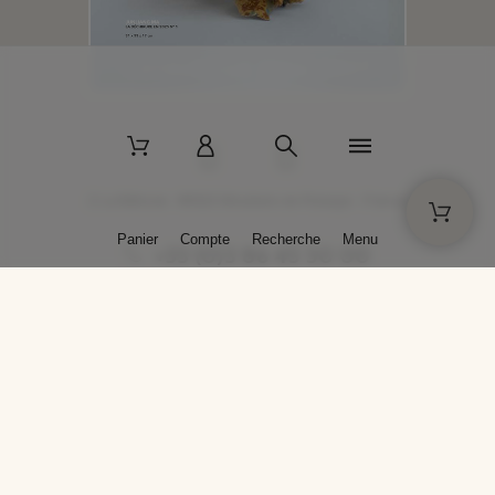
2 La Bâtisse - 89520 Moutiers-en-Puisaye - France
Panier
Compte
Recherche
Menu
+33 (0)3 86 45 50 00
* Livraison gratuite pour les commandes passées sur solargil.com dès
129,00 € TTC d'achat, pour un poids global, emballage inclus, de 30 kg
maximum en France métropolitaine.
Crédits photos : Photos publiées avec l’aimable autorisation des
artistes. Toute reproduction ou diffusion sans leur autorisation est
interdite.