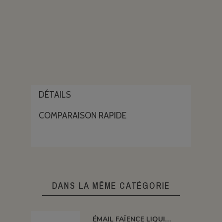
DÉTAILS
COMPARAISON RAPIDE
DANS LA MÊME CATÉGORIE
ÉMAIL FAÏENCE LIQUIDE OPAQUE À EFF. SS PLB JASPÉ MOUTARDE 250G EESP02