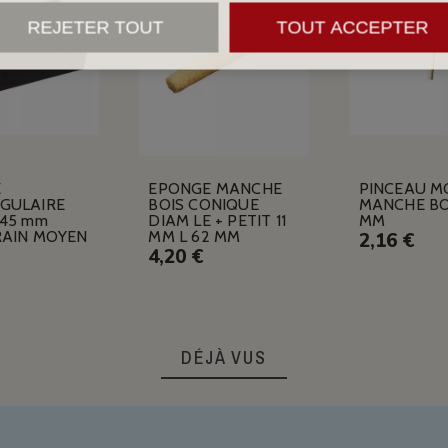
REJETER TOUT
TOUT ACCEPTER
E
EPONGE MANCHE
PINCEAU M
GULAIRE
BOIS CONIQUE
MANCHE BOI
X45 mm
DIAM LE + PETIT 11
MM
RAIN MOYEN
MM L 62 MM
2,16 €
4,20 €
DÉJÀ VUS