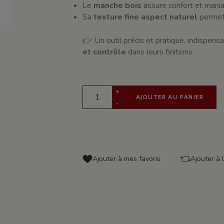
Le
manche bois
assure confort et maniab
Sa
texture fine aspect naturel
permet 
👉 Un outil précis et pratique, indispens
et contrôle
dans leurs finitions.
+
AJOUTER AU PANIER
-
Ajouter à mes favoris
Ajouter à 