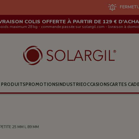
FERMETURE DU SITE EN
VRAISON COLIS OFFERTE À PARTIR DE 129 € D'ACH
poids maximum 28 kg - commande passée sur solargil.com - livraison à domici
 PRODUITS
PROMOTIONS
INDUSTRIE
OCCASIONS
CARTES CAD
ETITE 25 MM L 89 MM