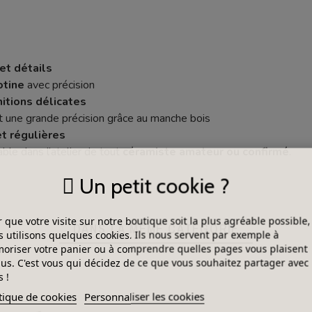
 et détails
otine
avec précision
itions délicates
 une grande précision grâce au manche bois
et régulières
ble dans l’atelier de tout
céramiste amateur ou confirmé
.
Un petit cookie ?
 que votre visite sur notre boutique soit la plus agréable possible,
DANS LA MÊME CATÉGORIE
 utilisons quelques cookies. Ils nous servent par exemple à
riser votre panier ou à comprendre quelles pages vous plaisent
lus. C'est vous qui décidez de ce que vous souhaitez partager avec
 !
tique de cookies
Personnaliser les cookies