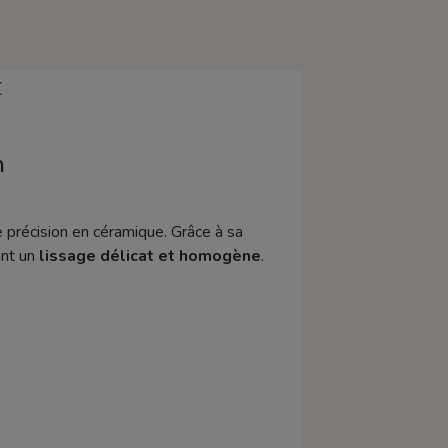
E
m
 précision en céramique. Grâce à sa
ant un
lissage délicat et homogène
.