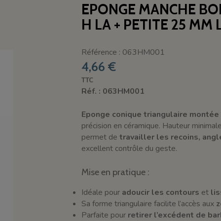
EPONGE MANCHE BOI
H LA + PETITE 25 MM 
Référence : 063HM001
4,66 €
TTC
Réf. : 063HM001
Eponge conique triangulaire montée
précision en céramique. Hauteur minimal
permet de
travailler les recoins, angl
excellent contrôle du geste.
Mise en pratique :
Idéale pour
adoucir les contours
et
li
Sa forme triangulaire facilite l’accès aux
z
Parfaite pour
retirer l’excédent de ba