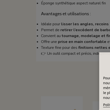
Éponge synthétique aspect naturel fin
Avantages et utilisations :
Idéale pour
lisser les angles, recoins
Permet de
retirer l’excédent de barb
Convient au
tournage, modelage et fin
Offre une
prise en main confortable
et
Texture fine pour des
finitions nettes 
👉 Un outil compact et précis, indispensa
Pour
nous
mémo
le p
nous
Poli