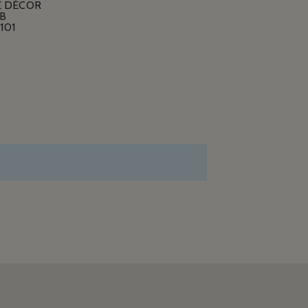
E DÉCOR
B
101