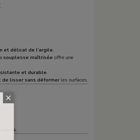
E
in et délicat de l’argile
.
sa
souplesse maîtrisée
offre une
sistante et durable
.
t de lisser sans déformer
les surfaces.
aniques
.