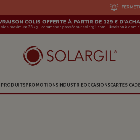
FERMETURE DU SITE EN
VRAISON COLIS OFFERTE À PARTIR DE 129 € D'ACH
poids maximum 28 kg - commande passée sur solargil.com - livraison à domici
 PRODUITS
PROMOTIONS
INDUSTRIE
OCCASIONS
CARTES CAD