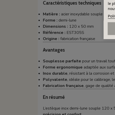
Caractéristiques techniques
le p
nous
Matière :
acier inoxydable souple
Poli
Forme :
demi-lune
Dimensions :
120 x 50 mm
Référence :
EST305S
Origine :
fabrication française
Avantages
Souplesse parfaite
pour un travail tou
Forme ergonomique
adaptée aux surf
Inox durable
, résistant à la corrosion et
Polyvalente
, idéale pour le calibrage, 
Fabrication française
, gage de qualité a
En résumé
L’estèque inox demi-lune souple 120 x
précision et confort
.