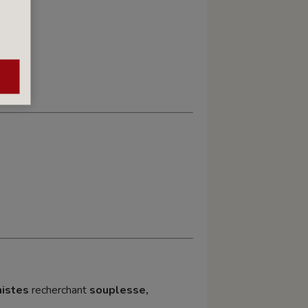
mistes
recherchant
souplesse,