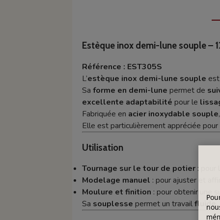
Estèque inox demi-lune souple – 
Référence : EST305S
L’
estèque inox demi-lune souple
est
Sa
forme en demi-lune
permet de
sui
excellente adaptabilité
pour le
lissa
Fabriquée en
acier inoxydable souple
Elle est particulièrement appréciée pou
Utilisation
Tournage sur le tour de potier
: pour l
Modelage manuel
: pour ajuster et aff
Moulure et finition
: pour obtenir une 
Pour
Sa
souplesse
permet un travail
fluide
nous
mémo