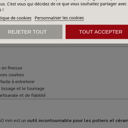
lus. C'est vous qui décidez de ce que vous souhaitez partager avec
 !
tique de cookies
Personnaliser les cookies
REJETER TOUT
TOUT ACCEPTER
t en finesse
aces courbes
 facile à entretenir
le lissage et le tournage
rtisanale et de fiabilité
 50 mm est un
outil incontournable pour les potiers et céra