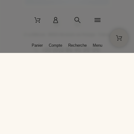
2 La Bâtisse - 89520 Moutiers-en-Puisaye - France
Panier
Compte
Recherche
Menu
+33 (0)3 86 45 50 00
* Livraison gratuite pour les commandes passées sur solargil.com dès
129,00 € TTC d'achat, pour un poids global, emballage inclus, de 30 kg
maximum en France métropolitaine.
Crédits photos : Photos publiées avec l’aimable autorisation des
artistes. Toute reproduction ou diffusion sans leur autorisation est
interdite.
Conception
AP Design
Copyright © 2025 SOLARGIL - Tous droits réservés