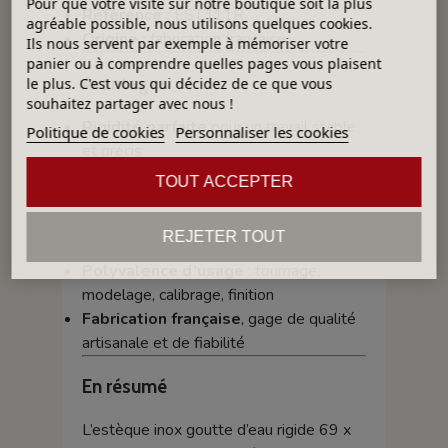
Pour que votre visite sur notre boutique soit la plus
Référence :
EST311R
agréable possible, nous utilisons quelques cookies.
Origine :
fabrication française
Ils nous servent par exemple à mémoriser votre
panier ou à comprendre quelles pages vous plaisent
Avantages
le plus. C'est vous qui décidez de ce que vous
souhaitez partager avec nous !
Rigidité parfaite
pour un travail stable
Politique de cookies
Personnaliser les cookies
et précis
Inox résistant
, durable et facile à
TOUT ACCEPTER
entretenir
Forme ergonomique
adaptée aux
REJETER TOUT
gestes précis du potier
Polyvalence d’usage
: tournage,
modelage, calibrage, finition
Fabrication française
, gage de qualité
artisanale et de fiabilité
En résumé
L’estèque inox goutte d’eau rigide 69 x