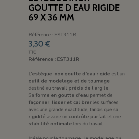
GOUTTE D EAU RIGIDE
69 X 36 MM
Référence : EST311R
3,30 €
TTC
Référence : EST311R
L’
estèque inox goutte d’eau rigide
est un
outil de modelage et de tournage
destiné au
travail précis de l’argile
.
Sa
forme en goutte d’eau
permet de
façonner, lisser et calibrer
les surfaces
avec une grande exactitude, tandis que sa
rigidité
assure un
contrôle parfait
et une
stabilité optimale
lors du travail.
Idéale pour le
tournage, le modelage ou