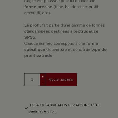
l’argile est poussée pour lui donner une
forme précise
(tube, bande, anse, profil
décoratif, etc.).
Le
profil
fait partie d’une gamme de formes
standardisées destinées à l’
extrudeuse
SP95
.
Chaque numéro correspond à une
forme
spécifique
d’ouverture et donc à un
type de
profil extrudé
.
+
Ajouter au panier
-
DÉLAI DE FABRICATION / LIVRAISON : 8 à 10
semaines environ