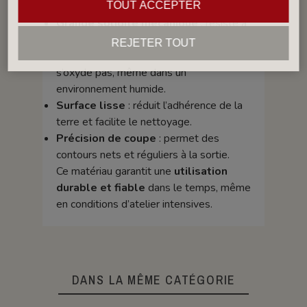
offrant plusieurs avantages essentiels :
TOUT ACCEPTER
Grande solidité mécanique
: résiste à
la pression de l’argile lors de l’extrusion.
REJETER TOUT
Inaltérable et anticorrosion
: ne
s’oxyde pas, même dans un
environnement humide.
Surface lisse
: réduit l’adhérence de la
terre et facilite le nettoyage.
Précision de coupe
: permet des
contours nets et réguliers à la sortie.
Ce matériau garantit une
utilisation
durable et fiable
dans le temps, même
en conditions d’atelier intensives.
DANS LA MÊME CATÉGORIE