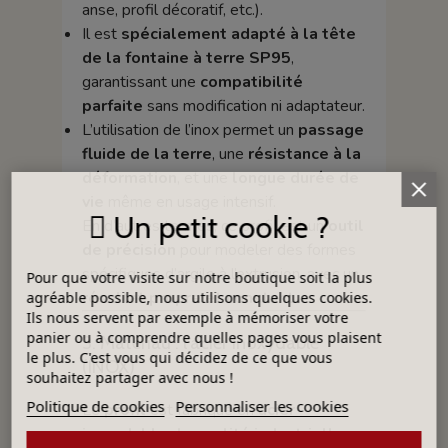
anse, profil décoratif, etc.).
Il est
spécialement adapté à la tête
de la fontaine à terre SP95
,
garantissant une
compatibilité
parfaite
sans modification ni adaptateur.
L’utilisation de l’inox permet un
passage
fluide de la terre
, une
résistance à la
déformation
, et une
longue durée de
vie
même en usage intensif.
Un petit cookie ?
En d’autres termes, ce profil est un
outil
de précision
pour modeler des formes
spécifiques d’argile à l’extrusion, avec un
Pour que votre visite sur notre boutique soit la plus
résultat propre et constant
.
agréable possible, nous utilisons quelques cookies.
Ils nous servent par exemple à mémoriser votre
panier ou à comprendre quelles pages vous plaisent
3. Matériau : l’acier inoxydable
le plus. C'est vous qui décidez de ce que vous
(INOX)
souhaitez partager avec nous !
Politique de cookies
Personnaliser les cookies
Le
profil
est fabriqué en
acier
inoxydable de qualité industrielle
,