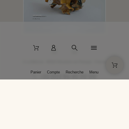
2 La Bâtisse - 89520 Moutiers-en-Puisaye - France
Panier
Compte
Recherche
Menu
+33 (0)3 86 45 50 00
* Livraison gratuite pour les commandes passées sur solargil.com dès
129,00 € TTC d'achat, pour un poids global, emballage inclus, de 30 kg
maximum en France métropolitaine.
Crédits photos : Photos publiées avec l’aimable autorisation des
artistes. Toute reproduction ou diffusion sans leur autorisation est
interdite.