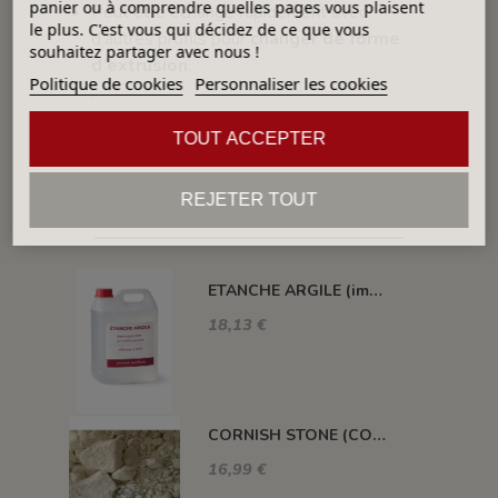
panier ou à comprendre quelles pages vous plaisent
Peut être échangé rapidement avec
le plus. C'est vous qui décidez de ce que vous
d’autres profils pour
changer de forme
souhaitez partager avec nous !
d’extrusion
.
Politique de cookies
Personnaliser les cookies
.
TOUT ACCEPTER
REJETER TOUT
DANS LA MÊME CATÉGORIE
ETANCHE ARGILE (impermeabilisant pour pièce poreuse)
18,13 €
CORNISH STONE (CORNWALL STONE)
16,99 €