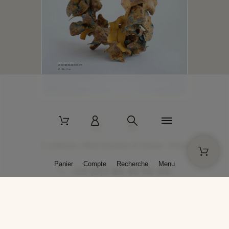
2 La Bâtisse - 89520 Moutiers-en-Puisaye - France
Panier
Compte
Recherche
Menu
+33 (0)3 86 45 50 00
* Livraison gratuite pour les commandes passées sur solargil.com dès
129,00 € TTC d'achat, pour un poids global, emballage inclus, de 30 kg
maximum en France métropolitaine.