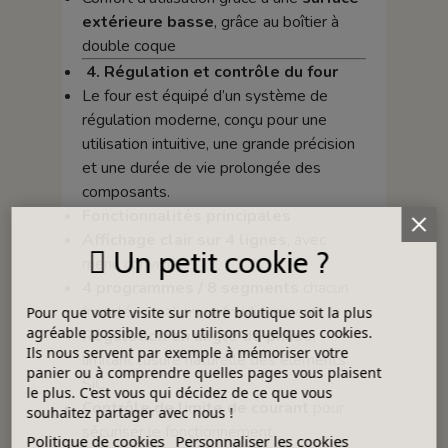
extérieure basse
, grâce au boîtier à
double coque
4. Régulation et contrôle du four
Le four est équipé d’un système de
régulation moderne, conçu pour une
utilisation intuitive, une grande précision
et une durée de vie prolongée des
composants.
Fonctionnalités principales
Affichage clair sur 4 lignes
, avec
Un petit cookie ?
menu convivial
4 programmes / 8 segments
chacun
(montées, paliers, refroidissement…)
Pour que votre visite sur notre boutique soit la plus
agréable possible, nous utilisons quelques cookies.
Régulation en angle de phase
,
Ils nous servent par exemple à mémoriser votre
limitant l’usure naturelle des éléments
panier ou à comprendre quelles pages vous plaisent
SiC
le plus. C'est vous qui décidez de ce que vous
Contrôle de limite de courant
pour
souhaitez partager avec nous !
sécuriser le fonctionnement
Politique de cookies
Personnaliser les cookies