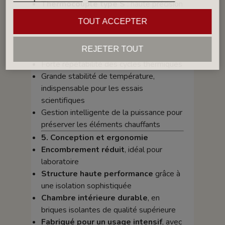
Thermocouple type S
: haute précision
pour les hautes températures
TOUT ACCEPTER
Précision de régulation : ± 1°C
Avantages
REJETER TOUT
Utilisation simple et intuitive
Forte répétabilité des cycles thermiques
Grande stabilité de température,
indispensable pour les essais
scientifiques
Gestion intelligente de la puissance pour
préserver les éléments chauffants
5. Conception et ergonomie
Encombrement réduit
, idéal pour
laboratoire
Structure haute performance
grâce à
une isolation sophistiquée
Chambre intérieure durable
, en
briques isolantes de qualité supérieure
Fabriqué pour un usage intensif
, avec