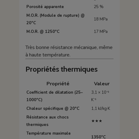
Porosité apparente
25 %
M.O.R. (Module de rupture) @
18 MPa
20°C
M.O.R. @ 1250°C
17 MPa
Très bonne résistance mécanique, même
à haute température.
Propriétés thermiques
Propriété
Valeur
Coefficient de dilatation (25–
3,1 × 10⁻⁶
1000°C)
K⁻¹
Chaleur spécifique @ 20°C
1,1 kJ/kg·K
Résistance aux chocs
★★★
thermiques
Température maximale
1350°C