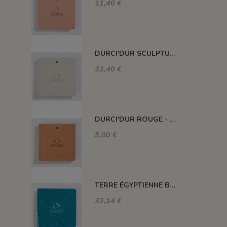
11,40 €
DURCI'DUR SCULPTURE BLANC - DDB10 - 10 KG
32,40 €
DURCI'DUR ROUGE - DDR1.5 - 1,5 KG
5,00 €
TERRE ÉGYPTIENNE BLEUE - TEGYPB - 10 kg jusqu'à épuisement
32,14 €