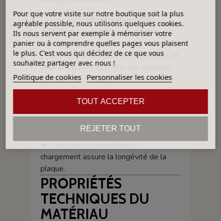
Pour que votre visite sur notre boutique soit la plus
Utiliser du
grès réfractaire (Réf :
agréable possible, nous utilisons quelques cookies.
WBTC)
ou un matériau avec
forte
Ils nous servent par exemple à mémoriser votre
teneur en chamotte
.
panier ou à comprendre quelles pages vous plaisent
le plus. C'est vous qui décidez de ce que vous
Placer ces cales
entre les supports et
souhaitez partager avec nous !
la plaque
pour absorber les vibrations
Politique de cookies
Personnaliser les cookies
et répartir les charges.
Surface d’appui :
TOUT ACCEPTER
Plus le support est
large
, plus la
REJETER TOUT
stabilité du chargement
est garantie.
➡️ Une bonne préparation du
chargement assure la longévité de la
plaque.
PROPRIÉTÉS
TECHNIQUES DU
MATÉRIAU