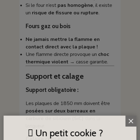
Si le four n’est
pas homogène
, il existe
un
risque de fissure ou rupture
.
Fours gaz ou bois
Ne jamais mettre la flamme en
contact direct avec la plaque !
Une flamme directe provoque un
choc
thermique violent
→ casse garantie.
Support et calage
Support obligatoire :
Les plaques de 1850 mm doivent être
posées sur deux barreaux en
carbure de silicium (SiC)
dans la
longueur.
Un petit cookie ?
Calage conseillé :