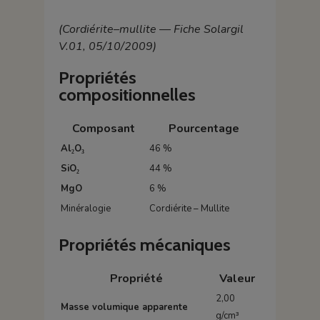
(Cordiérite–mullite — Fiche Solargil
V.01, 05/10/2009)
Propriétés
compositionnelles
Composant
Pourcentage
Al₂O₃
46 %
SiO₂
44 %
MgO
6 %
Minéralogie
Cordiérite – Mullite
Propriétés mécaniques
Propriété
Valeur
2,00
Masse volumique apparente
g/cm³