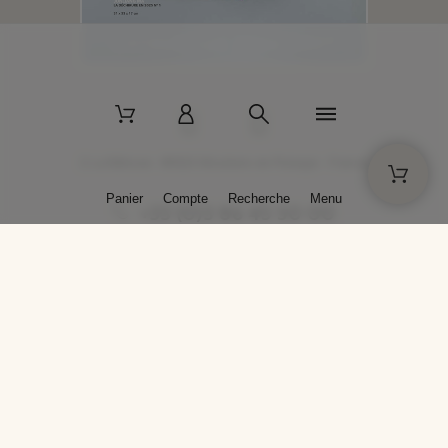
2 La Bâtisse - 89520 Moutiers-en-Puisaye - France
Panier
Compte
Recherche
Menu
+33 (0)3 86 45 50 00
* Livraison gratuite pour les commandes passées sur solargil.com dès
129,00 € TTC d'achat, pour un poids global, emballage inclus, de 30 kg
maximum en France métropolitaine.
Crédits photos : Photos publiées avec l’aimable autorisation des
artistes. Toute reproduction ou diffusion sans leur autorisation est
interdite.
Conception
AP Design