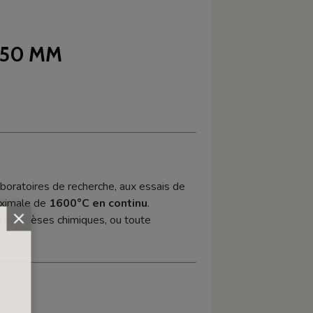
 50 MM
aboratoires de recherche, aux essais de
aximale de
1600°C en continu
.
es synthèses chimiques, ou toute
.