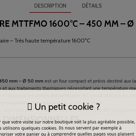
DESCRIPTION
DÉTAILS
RE MTTFMO 1600°C – 450 MM – Ø
ulaire – Très haute température 1600°C
 450 mm – Ø 50 mm
est un four compact et précis destiné aux l
le et aux traitements thermiques nécessitant une température m
 est idéal pour les
petits échantillons
, les essais analytiques, l
 homogénéité thermique
dans un volume réduit.
Un petit cookie ?
C
, appréciée pour sa fiabilité, sa précision et sa facilité d'utilisation
S DIMENSIONNELLES
 que votre visite sur notre boutique soit la plus agréable possible,
 utilisons quelques cookies. Ils nous servent par exemple à
riser votre panier ou à comprendre quelles pages vous plaisent