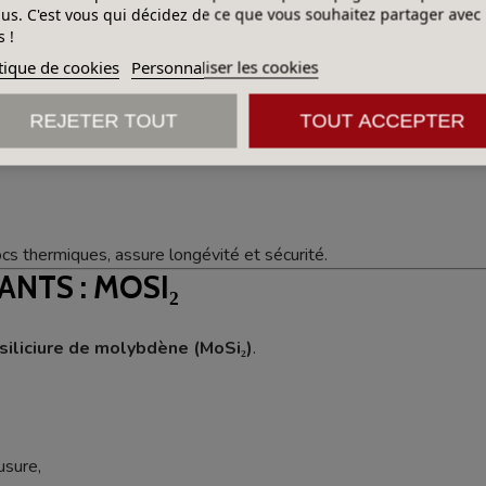
lus. C'est vous qui décidez de ce que vous souhaitez partager avec
 !
tique de cookies
Personnaliser les cookies
REJETER TOUT
TOUT ACCEPTER
cs thermiques, assure longévité et sécurité.
ANTS : MOSI₂
siliciure de molybdène (MoSi₂)
.
usure,