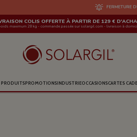
FERMETURE DU SITE EN LIGN
VRAISON COLIS OFFERTE À PARTIR DE 129 € D'ACH
poids maximum 28 kg - commande passée sur solargil.com - livraison à domici
 PRODUITS
PROMOTIONS
INDUSTRIE
OCCASIONS
CARTES CAD