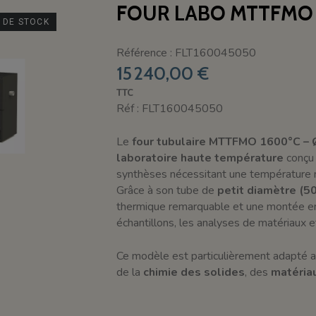
FOUR LABO MTTFMO 
 DE STOCK
Référence : FLT160045050
15 240,00 €
TTC
Réf : FLT160045050
Le
four tubulaire MTTFMO 1600°C –
laboratoire haute température
conçu 
synthèses nécessitant une température
Grâce à son tube de
petit diamètre (5
thermique remarquable et une montée en 
échantillons, les analyses de matériaux e
Ce modèle est particulièrement adapté 
de la
chimie des solides
, des
matéria