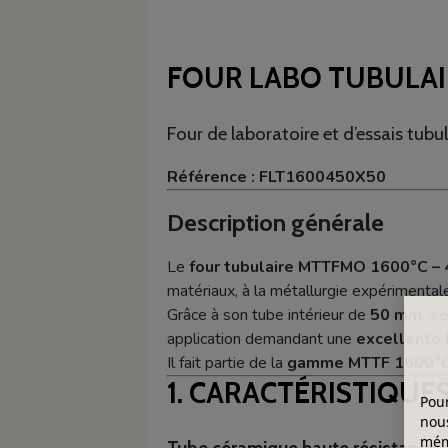
FOUR LABO TUBULAI
Four de laboratoire et d’essais tub
Référence : FLT1600450X50
Description générale
Le
four tubulaire MTTFMO 1600°C –
matériaux, à la métallurgie expérimenta
Grâce à son tube intérieur de
50 mm
, il
application demandant une
excellente
Il fait partie de la
gamme MTTF 1600°
1. CARACTÉRISTIQUE
Pour
nous
mémo