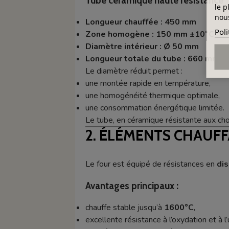
Tube céramique haute résistance
le p
nous
Longueur chauffée : 450 mm
Poli
Zone homogène : 150 mm ±10°C
Diamètre intérieur : Ø 50 mm
Longueur totale du tube : 660 mm
Le diamètre réduit permet :
une montée rapide en température,
une homogénéité thermique optimale,
une consommation énergétique limitée.
Le tube, en céramique résistante aux cho
2. ÉLÉMENTS CHAUFF
Le four est équipé de résistances en
dis
Avantages principaux :
chauffe stable jusqu’à
1600°C
,
excellente résistance à l’oxydation et à l’