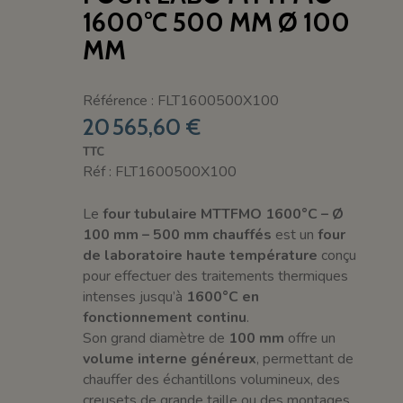
1600°C 500 MM Ø 100
MM
Référence : FLT1600500X100
20 565,60 €
TTC
Réf : FLT1600500X100
Le
four tubulaire MTTFMO 1600°C – Ø
100 mm – 500 mm chauffés
est un
four
de laboratoire haute température
conçu
pour effectuer des traitements thermiques
intenses jusqu’à
1600°C en
fonctionnement continu
.
Son grand diamètre de
100 mm
offre un
volume interne généreux
, permettant de
chauffer des échantillons volumineux, des
creusets de grande taille ou des montages