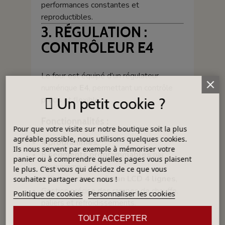
performances constantes et
reproductibles.
3. RÉGULATION :
CONTRÔLEUR E4
Le four est équipé d’un régulateur
numérique
E4
, permettant un contrôle
précis et flexible.
Un petit cookie ?
Fonctionnalités :
Pour que votre visite sur notre boutique soit la plus
agréable possible, nous utilisons quelques cookies.
4 programmes
,
Ils nous servent par exemple à mémoriser votre
8 segments programmables
par
panier ou à comprendre quelles pages vous plaisent
programme,
le plus. C'est vous qui décidez de ce que vous
Affichage clair via
écran LCD 4 lignes
,
souhaitez partager avec nous !
Gestion précise des rampes de chauffe,
Politique de cookies
Personnaliser les cookies
paliers et refroidissements.
TOUT ACCEPTER
Précision : ±1°C