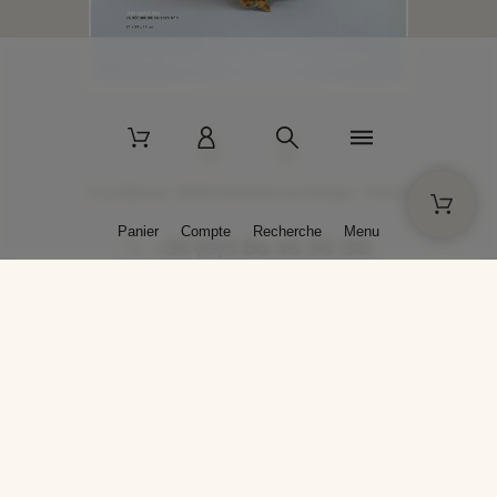
2 La Bâtisse - 89520 Moutiers-en-Puisaye - France
Panier
Compte
Recherche
Menu
+33 (0)3 86 45 50 00
* Livraison gratuite pour les commandes passées sur solargil.com dès
129,00 € TTC d'achat, pour un poids global, emballage inclus, de 30 kg
maximum en France métropolitaine.
Crédits photos : Photos publiées avec l’aimable autorisation des
artistes. Toute reproduction ou diffusion sans leur autorisation est
interdite.
Conception
AP Design