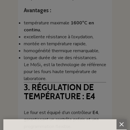
Avantages :
température maximale
1600°C en
continu
,
excellente résistance à l’oxydation,
montée en température rapide,
homogénéité thermique remarquable,
longue durée de vie des résistances.
Le MoSi₂ est la technologie de référence
pour les fours haute température de
laboratoire.
3. RÉGULATION DE
TEMPÉRATURE : E4
Le four est équipé d’un contrôleur
E4
,
garantissant un contrôle précis et une
programmation flexible.