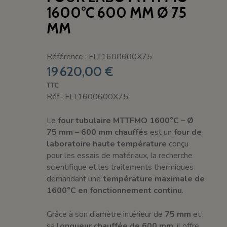
1600°C 600 MM Ø 75
MM
Référence : FLT1600600X75
19 620,00 €
TTC
Réf : FLT1600600X75
Le
four tubulaire MTTFMO 1600°C – Ø
75 mm – 600 mm chauffés
est un
four de
laboratoire haute température
conçu
pour les essais de matériaux, la recherche
scientifique et les traitements thermiques
demandant une
température maximale de
1600°C en fonctionnement continu
.
Grâce à son diamètre intérieur de
75 mm
et
sa
longueur chauffée de 600 mm
, il offre