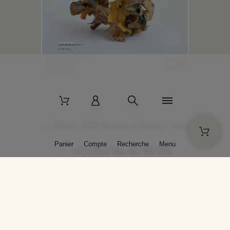
2 La Bâtisse - 89520 Moutiers-en-Puisaye - France
Panier
Compte
Recherche
Menu
+33 (0)3 86 45 50 00
* Livraison gratuite pour les commandes passées sur solargil.com dès
129,00 € TTC d'achat, pour un poids global, emballage inclus, de 30 kg
maximum en France métropolitaine.
Crédits photos : Photos publiées avec l’aimable autorisation des