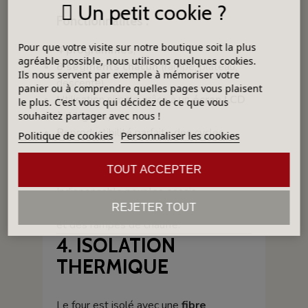
Un petit cookie ?
Fonctionnalités :
Pour que votre visite sur notre boutique soit la plus
4 programmes
,
agréable possible, nous utilisons quelques cookies.
8 segments chacun
(rampe, plateau,
Ils nous servent par exemple à mémoriser votre
descente),
panier ou à comprendre quelles pages vous plaisent
Utilisation simple grâce à un
écran LCD
le plus. C'est vous qui décidez de ce que vous
à 4 lignes
,
souhaitez partager avec nous !
Reproductibilité parfaite des cycles.
Politique de cookies
Personnaliser les cookies
Précision de régulation : ±1°C
TOUT ACCEPTER
Indispensable pour les essais
nécessitant un contrôle strict des paliers
REJETER TOUT
et des rampes de chauffe.
4. ISOLATION
THERMIQUE
Le four est isolé avec une
fibre