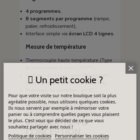
4 programmes
,
8 segments par programme
(rampe,
palier, refroidissement),
Interface simple via
écran LCD 4 lignes
.
Mesure de température
Thermocouple haute température (Type
B recommandé jusqu'à 1700°C),
Système de mesure
spécifiquement
Un petit cookie ?
conçu pour une précision absolue
,
Précision de contrôle : ±1°C
.
Pour que votre visite sur notre boutique soit la plus
Cette régulation permet d’obtenir des
agréable possible, nous utilisons quelques cookies.
températures extrêmement stables,
Ils nous servent par exemple à mémoriser votre
même sur des cycles complexes.
panier ou à comprendre quelles pages vous plaisent
4. ISOLATION &
le plus. C'est vous qui décidez de ce que vous
souhaitez partager avec nous !
CONCEPTION
Politique de cookies
Personnaliser les cookies