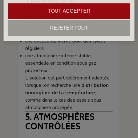
THERMIQUE
TOUT ACCEPTER
Le four est isolé avec des
fibres
céramiques en nappe
, offrant :
REJETER TOUT
une très faible déperdition thermique,
une excellente inertie pour des cycles
réguliers,
une atmosphère interne stable,
essentielle en condition sous gaz
protecteur.
L’isolation est particulièrement adaptée
lorsque l’on recherche une
distribution
homogène de la température
,
comme dans le cas des essais sous
atmosphère protégée.
5. ATMOSPHÈRES
CONTRÔLÉES