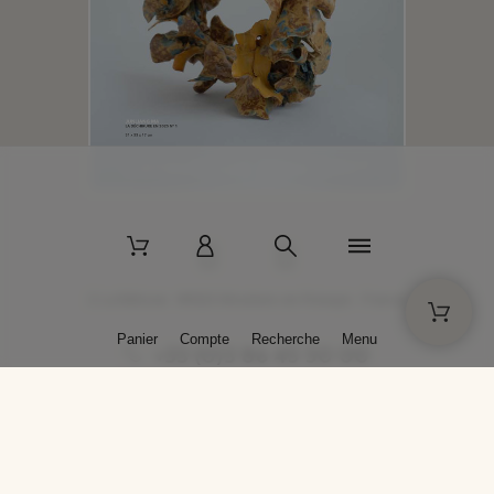
2 La Bâtisse - 89520 Moutiers-en-Puisaye - France
Panier
Compte
Recherche
Menu
+33 (0)3 86 45 50 00
* Livraison gratuite pour les commandes passées sur solargil.com dès
129,00 € TTC d'achat, pour un poids global, emballage inclus, de 30 kg
maximum en France métropolitaine.