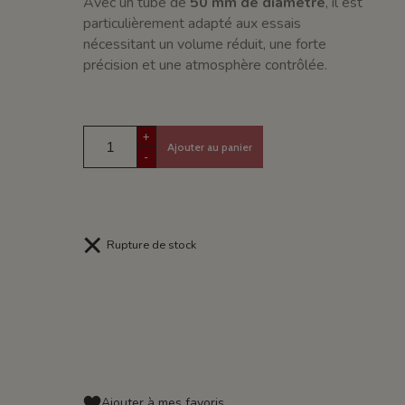
Avec un tube de
50 mm de diamètre
, il est
particulièrement adapté aux essais
nécessitant un volume réduit, une forte
précision et une atmosphère contrôlée.
+
Ajouter au panier
-
Rupture de stock
Ajouter à mes favoris