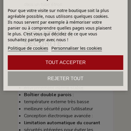
dans un tube étroit
Pour que votre visite sur notre boutique soit la plus
Le diamètre de 50 mm améliore la
agréable possible, nous utilisons quelques cookies.
rapidité de chauffe et la régularité des
Ils nous servent par exemple à mémoriser votre
gradients.
panier ou à comprendre quelles pages vous plaisent
ISOLATION &
le plus. C'est vous qui décidez de ce que vous
souhaitez partager avec nous !
SÉCURITÉ
Politique de cookies
Personnaliser les cookies
Isolation par
fibres céramiques haute
TOUT ACCEPTER
teneur en alumine
:
forte résistance thermique
REJETER TOUT
pertes de chaleur minimisées
environnement interne stable
Boîtier double parois
:
température externe très basse
meilleure sécurité pour l’utilisateur
Conception électronique avancée :
limitation automatique du courant
sécurités intégrées pour éviter les