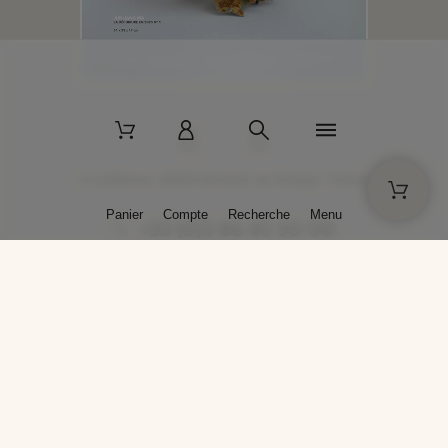
2 La Bâtisse - 89520 Moutiers-en-Puisaye - France
Panier
Compte
Recherche
Menu
+33 (0)3 86 45 50 00
* Livraison gratuite pour les commandes passées sur solargil.com dès
129,00 € TTC d'achat, pour un poids global, emballage inclus, de 30 kg
maximum en France métropolitaine.
Crédits photos : Photos publiées avec l’aimable autorisation des
artistes. Toute reproduction ou diffusion sans leur autorisation est
interdite.