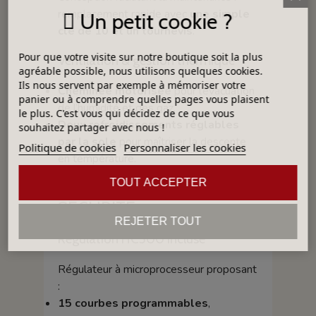
remplacement rapide avec
une simple
Un petit cookie ?
clé de 10 et un tournevis
.
Pour que votre visite sur notre boutique soit la plus
Ventilation & gestion thermique
agréable possible, nous utilisons quelques cookies.
Ils nous servent par exemple à mémoriser votre
Cheminée motorisée
pour l’évacuation
panier ou à comprendre quelles pages vous plaisent
de l’humidité et des gaz,
le plus. C'est vous qui décidez de ce que vous
Deux refroidissements réglables
souhaitez partager avec nous !
par la sole
pour maîtriser la descente
Politique de cookies
Personnaliser les cookies
en température.
TOUT ACCEPTER
✔ RÉGULATION &
SÉCURITÉ
REJETER TOUT
Régulation HC500 incluse
Régulateur à microprocesseur proposant
:
15 courbes programmables
,