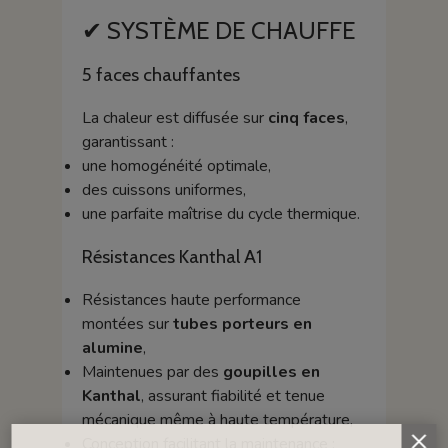
✔ SYSTÈME DE CHAUFFE
5 faces chauffantes
La chaleur est diffusée sur
cinq faces
,
garantissant :
une homogénéité optimale,
des cuissons uniformes,
une parfaite maîtrise du cycle thermique.
Résistances Kanthal A1
Résistances haute performance
montées sur
tubes porteurs en
alumine
,
Maintenues par des
goupilles en
Kanthal
, assurant fiabilité et tenue
mécanique même à haute température,
Conception facilitant la maintenance :