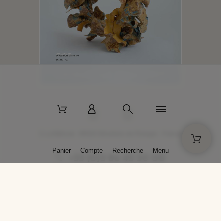
2 La Bâtisse - 89520 Moutiers-en-Puisaye - France
Panier
Compte
Recherche
Menu
+33 (0)3 86 45 50 00
* Livraison gratuite pour les commandes passées sur solargil.com dès
129,00 € TTC d'achat, pour un poids global, emballage inclus, de 30 kg
maximum en France métropolitaine.