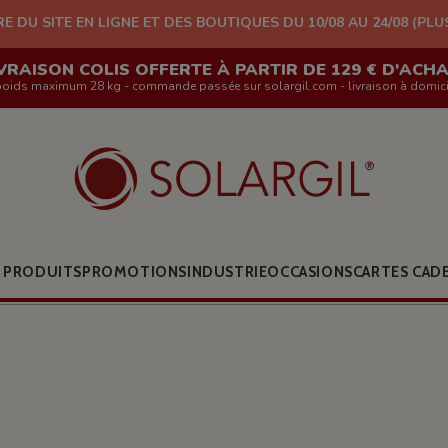
IGNE ET DES BOUTIQUES DU 10/08 AU 24/08 (PLUS D'EXPÉDITION
VRAISON COLIS OFFERTE À PARTIR DE 129 € D'ACH
poids maximum 28 kg - commande passée sur solargil.com - livraison à domici
 PRODUITS
PROMOTIONS
INDUSTRIE
OCCASIONS
CARTES CAD