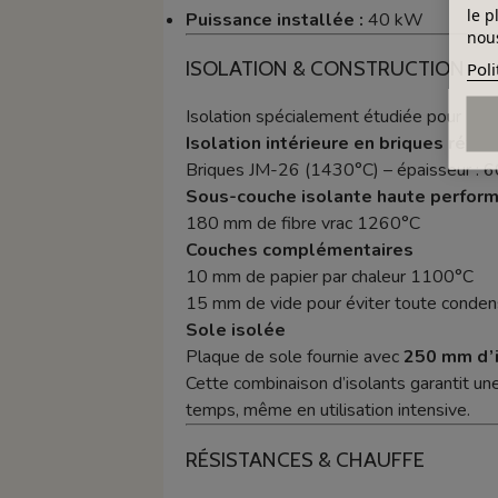
le p
Puissance installée :
40 kW
nous
ISOLATION & CONSTRUCTION
Poli
Isolation spécialement étudiée pour limi
Isolation intérieure en briques réfra
Briques JM-26 (1430°C) – épaisseur : 
Sous-couche isolante haute perfor
180 mm de fibre vrac 1260°C
Couches complémentaires
10 mm de papier par chaleur 1100°C
15 mm de vide pour éviter toute conden
Sole isolée
Plaque de sole fournie avec
250 mm d’i
Cette combinaison d’isolants garantit un
temps, même en utilisation intensive.
RÉSISTANCES & CHAUFFE