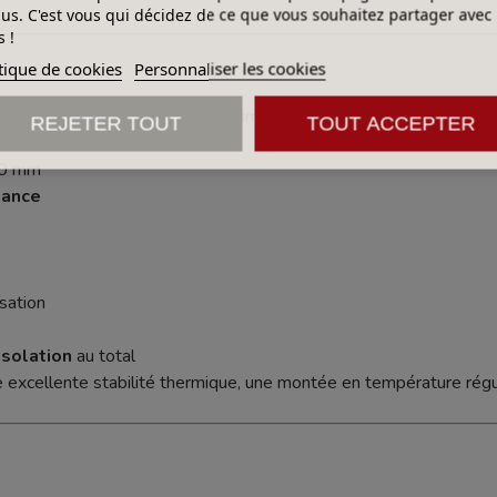
lus. C'est vous qui décidez de ce que vous souhaitez partager avec
 !
tique de cookies
Personnaliser les cookies
ter les pertes thermiques et optimiser la consommation :
REJETER TOUT
TOUT ACCEPTER
ctaires
60 mm
mance
sation
solation
au total
e excellente stabilité thermique, une montée en température régu