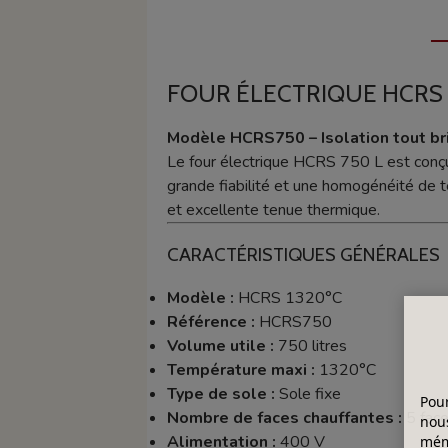
FOUR ÉLECTRIQUE HCRS D
Modèle HCRS750 – Isolation tout bri
Le four électrique HCRS 750 L est conçu p
grande fiabilité et une homogénéité de t
et excellente tenue thermique.
CARACTÉRISTIQUES GÉNÉRALES
Modèle :
HCRS 1320°C
Référence :
HCRS750
Volume utile :
750 litres
Température maxi :
1320°C
Type de sole :
Sole fixe
Pour
Nombre de faces chauffantes :
5 face
nous
Alimentation :
400 V
mémo