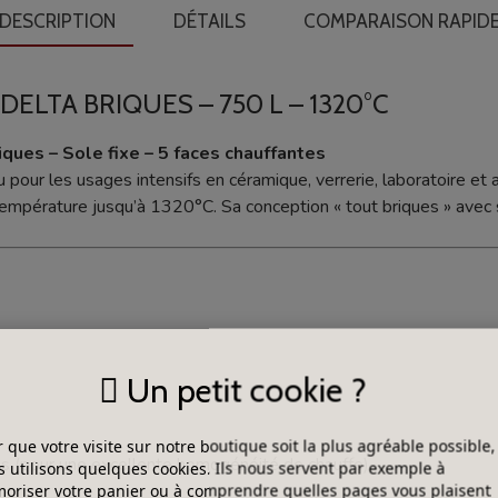
DESCRIPTION
DÉTAILS
COMPARAISON RAPID
ELTA BRIQUES – 750 L – 1320°C
ques – Sole fixe – 5 faces chauffantes
our les usages intensifs en céramique, verrerie, laboratoire et a
empérature jusqu’à 1320°C. Sa conception « tout briques » avec s
Un petit cookie ?
 que votre visite sur notre boutique soit la plus agréable possible,
s (pour une excellente homogénéité de chauffe)
 utilisons quelques cookies. Ils nous servent par exemple à
riser votre panier ou à comprendre quelles pages vous plaisent