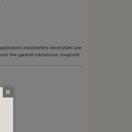
E
pplications industrielles nécessitant une
ole fixe garantit robustesse, longévité