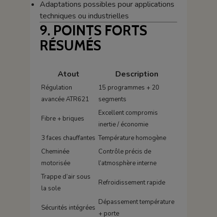
Adaptations possibles pour applications
techniques ou industrielles
9. POINTS FORTS
RÉSUMÉS
Atout
Description
Régulation
15 programmes + 20
avancée ATR621
segments
Excellent compromis
Fibre + briques
inertie / économie
3 faces chauffantes
Température homogène
Cheminée
Contrôle précis de
motorisée
l’atmosphère interne
Trappe d’air sous
Refroidissement rapide
la sole
Dépassement température
Sécurités intégrées
+ porte