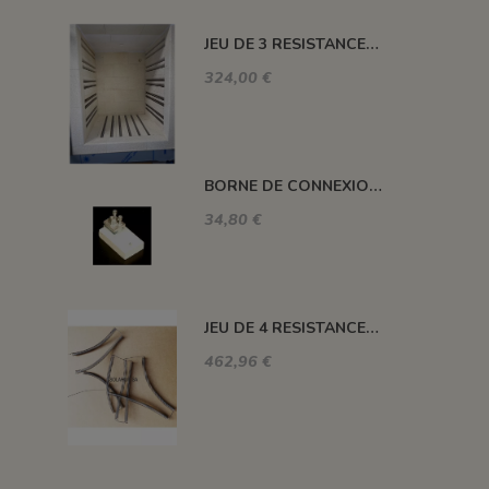
JEU DE 3 RESISTANCES 1300°C HELIOS 110 L
324,00 €
BORNE DE CONNEXION POUR FOUR H, ALFA, DELTA, HC ET SM
34,80 €
JEU DE 4 RESISTANCES FOUR 1320°C PLUTON-3S 76 L
462,96 €