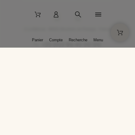
2 La Bâtisse - 89520 Moutiers-en-Puisaye - France
Panier
Compte
Recherche
Menu
+33 (0)3 86 45 50 00
* Livraison gratuite pour les commandes passées sur solargil.com dès
129,00 € TTC d'achat, pour un poids global, emballage inclus, de 30 kg
maximum en France métropolitaine.
Crédits photos : Photos publiées avec l’aimable autorisation des
artistes. Toute reproduction ou diffusion sans leur autorisation est
interdite.
Conception
AP Design
Copyright © 2025 SOLARGIL - Tous droits réservés