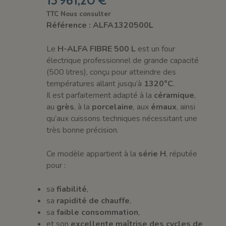
TTC
Nous consulter
Référence : ALFA1320500L
Le
H-ALFA FIBRE 500 L
est un four
électrique professionnel de grande capacité
(500 litres), conçu pour atteindre des
températures allant jusqu’à
1320°C
.
Il est parfaitement adapté à la
céramique
,
au
grès
, à la
porcelaine
, aux
émaux
, ainsi
qu’aux cuissons techniques nécessitant une
très bonne précision.
Ce modèle appartient à la
série H
, réputée
pour :
sa
fiabilité
,
sa
rapidité de chauffe
,
sa
faible consommation
,
et son
excellente maîtrise des cycles de