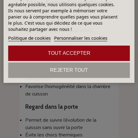
Trappe d'entrée d’air réglable sous
agréable possible, nous utilisons quelques cookies.
la sole
Ils nous servent par exemple à mémoriser votre
panier ou à comprendre quelles pages vous plaisent
Permet un
refroidissement rapide
le plus. C'est vous qui décidez de ce que vous
souhaitez partager avec nous !
Utile pour l’oxydation, les effets
spéciaux, ou la cristallisation
Politique de cookies
Personnaliser les cookies
Cheminée motorisée automatique
TOUT ACCEPTER
Gérée par la régulation
REJETER TOUT
Optimise la montée et la descente en
température
Favorise l’homogénéité dans la chambre
de cuisson
Regard dans la porte
Permet de suivre l’évolution de la
cuisson sans ouvrir la porte
Évite les chocs thermiques