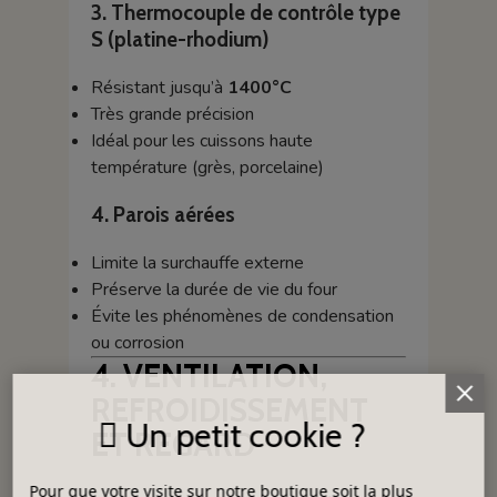
3. Thermocouple de contrôle type
S (platine-rhodium)
Résistant jusqu’à
1400°C
Très grande précision
Idéal pour les cuissons haute
température (grès, porcelaine)
4. Parois aérées
Limite la surchauffe externe
Préserve la durée de vie du four
Évite les phénomènes de condensation
ou corrosion
4. VENTILATION,
REFROIDISSEMENT
Un petit cookie ?
ET REGARD
Pour que votre visite sur notre boutique soit la plus