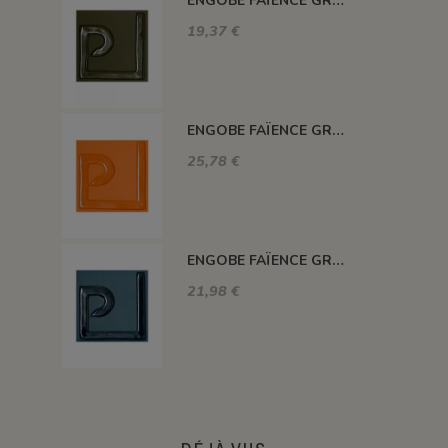
ENGOBE FAÏENCE GRÈS & PORCEL. LIQUIDE SS PLB VERT HERBE 1KG EASP10LL
19,37 €
ENGOBE FAÏENCE GRÈS & PORCE. LIQUIDE SS PLB JAUNE FONCÉ 1KG EASP03LL
25,78 €
ENGOBE FAÏENCE GRÈS & PORCE. LIQUIDE SS PLB BLEU GRIS 1KG EASP11LL
21,98 €