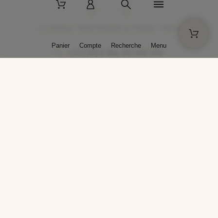
2 La Bâtisse - 89520 Moutiers-en-Puisaye - France
Panier
Compte
Recherche
Menu
+33 (0)3 86 45 50 00
* Livraison gratuite pour les commandes passées sur solargil.com dès
129,00 € TTC d'achat, pour un poids global, emballage inclus, de 30 kg
maximum en France métropolitaine.
Crédits photos : Photos publiées avec l’aimable autorisation des
artistes. Toute reproduction ou diffusion sans leur autorisation est
interdite.
Conception
AP Design
Copyright © 2025 SOLARGIL - Tous droits réservés