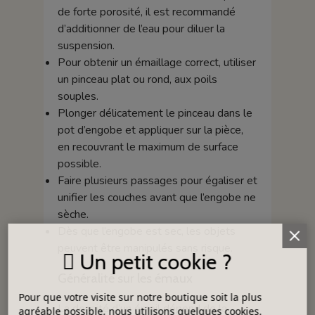
de forte porosité, il est recommandé
d’additionner de l’eau pour diluer la
suspension.
Pour obtenir un émaillage correct, utiliser
un pinceau plat ou rond, aux poils
souples.
Plonger délicatement le pinceau dans le
pot d’engobe et appliquer sur la pièce,
en recouvrant le maximum de surface
possible.
Faire plusieurs passages pour égaliser et
unifier les couches avant que l’engobe ne
sèche.
Dès que l’engobe est sec, les objets
peuvent être manipulés sans risque.
Un petit cookie ?
Généralité sur les émaux
Pour que votre visite sur notre boutique soit la plus
La densité d’un émail dépend de la
agréable possible, nous utilisons quelques cookies.