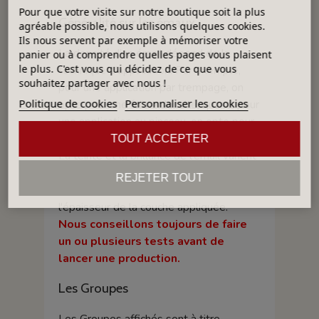
Pour que votre visite sur notre boutique soit la plus
Généralité sur les émaux
agréable possible, nous utilisons quelques cookies.
Ils nous servent par exemple à mémoriser votre
La densité d’un émail dépend de la
panier ou à comprendre quelles pages vous plaisent
le plus. C'est vous qui décidez de ce que vous
technique d'application. Par exemple,
souhaitez partager avec nous !
pour une application par trempage, on
Politique de cookies
Personnaliser les cookies
opte pour une faible densité, quand, pour
une application au pinceau, on opte pour
une densité forte.
TOUT ACCEPTER
La teinte et la brillance de l'émail varient
selon la couleur de la terre et/ou la
REJETER TOUT
température de cuisson, ainsi que
l'épaisseur de la couche appliquée.
Nous conseillons toujours de faire
un ou plusieurs tests avant de
lancer une production.
Les Groupes