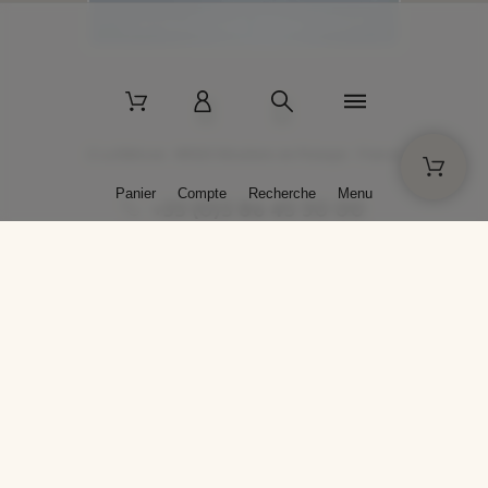
2 La Bâtisse - 89520 Moutiers-en-Puisaye - France
Panier
Compte
Recherche
Menu
+33 (0)3 86 45 50 00
* Livraison gratuite pour les commandes passées sur solargil.com dès
129,00 € TTC d'achat, pour un poids global, emballage inclus, de 30 kg
maximum en France métropolitaine.
Crédits photos : Photos publiées avec l’aimable autorisation des
artistes. Toute reproduction ou diffusion sans leur autorisation est
interdite.
Conception
AP Design