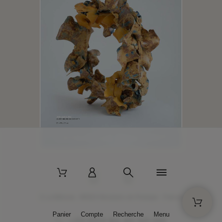
2 La Bâtisse - 89520 Moutiers-en-Puisaye - France
Panier
Compte
Recherche
Menu
+33 (0)3 86 45 50 00