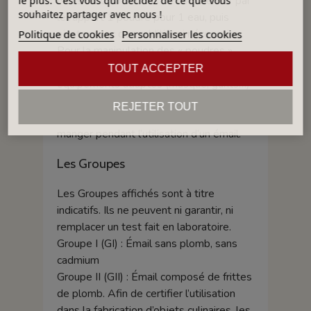
Nous recommandons de commencer par
le plus. C'est vous qui décidez de ce que vous
souhaitez partager avec nous !
le rapport 1 poudre pour 1 eau, puis
ajuster avec des additifs si nécessaire.
Politique de cookies
Personnaliser les cookies
Pour la manipulation des « poudres »
veillez à toujours vous protéger avec les
TOUT ACCEPTER
équipements adaptés (masque, gants…)
et à bien vous laver les mains avant et
REJETER TOUT
après utilisation - Ne pas fumer, boire ou
manger pendant l’utilisation d’un émail.
Les Groupes
Les Groupes affichés sont à titre
indicatifs. Ils ne peuvent ni garantir, ni
remplacer un test fait en laboratoire.
Groupe I (GI) : Émail sans plomb, sans
cadmium
Groupe II (GII) : Émail composé de frittes
de plomb. Afin de certifier l’utilisation
dans la fabrication d’objets culinaires, les