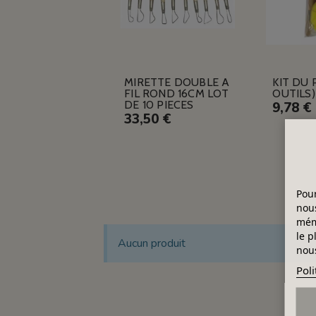
MIRETTE DOUBLE A
KIT DU 
FIL ROND 16CM LOT
OUTILS)
DE 10 PIECES
9,78 €
33,50 €
Pour
nous
mémo
le p
Aucun produit
nous
Poli