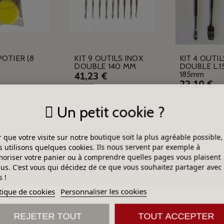
POTIER (8
KIT 9 OUTILS INOX
KIT 4 OUTIL
DOUBLE 140 MM
DOUBLE L.1
185mm
41,23 €
22,10 €
Un petit cookie ?
DÉJÀ VUS
 que votre visite sur notre boutique soit la plus agréable possible,
 utilisons quelques cookies. Ils nous servent par exemple à
riser votre panier ou à comprendre quelles pages vous plaisent
lus. C'est vous qui décidez de ce que vous souhaitez partager avec
 !
tique de cookies
Personnaliser les cookies
REJETER TOUT
TOUT ACCEPTER