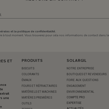
érales et la politique de confidentialité.
e à tout moment. Vous trouverez pour cela nos informations de contact dans les 
PRODUITS
SOLARGIL
ES ET
BISCUITS
NOTRE ENTREPRISE
COLORANTS
BOUTIQUES ET REVENDEURS
ÉMAUX
FOIRE AUX QUESTIONS
rence
FOURS ET RÉFRACTAIRES
ENGAGEMENT
te
MATÉRIELS ET MACHINES
ENVIRONNEMENTAL
extrait
COMPTE PRO
MATIÈRES PREMIÈRES
rs une
EXPERTISE
OUTILS
on
ACTUALITÉS