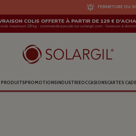
FERMETURE DU SITE EN LIGNE
VRAISON COLIS OFFERTE À PARTIR DE 129 € D'ACH
poids maximum 28 kg - commande passée sur solargil.com - livraison à domici
 PRODUITS
PROMOTIONS
INDUSTRIE
OCCASIONS
CARTES CAD