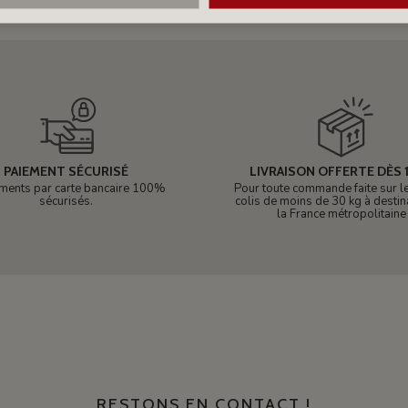
PAIEMENT SÉCURISÉ
LIVRAISON OFFERTE DÈS 1
ments par carte bancaire 100%
Pour toute commande faite sur le 
sécurisés.
colis de moins de 30 kg à destin
la France métropolitaine
RESTONS EN CONTACT !