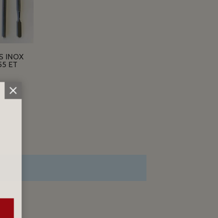
S INOX
55 ET