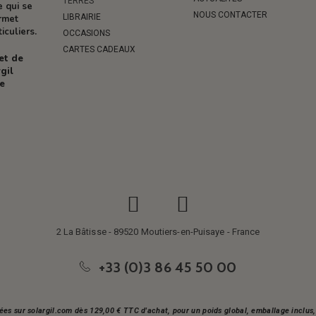
TERRES
e qui se
NOUS CONTACTER
LIBRAIRIE
ermet
iculiers.
OCCASIONS
CARTES CADEAUX
 et de
gil
re
2 La Bâtisse - 89520 Moutiers-en-Puisaye - France
+33 (0)3 86 45 50 00
ées sur solargil.com dès 129,00 € TTC d'achat, pour un poids global, emballage inclu