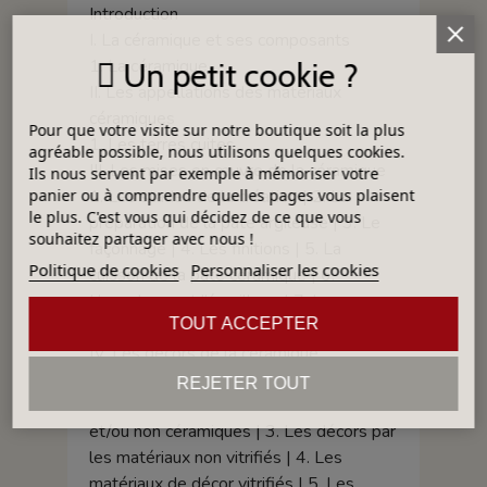
Introduction
I. La céramique et ses composants
1. La céramique
Un petit cookie ?
II. Les appellations des matériaux
céramiques
Pour que votre visite sur notre boutique soit la plus
1. Les terres cuites
agréable possible, nous utilisons quelques cookies.
III. Les mises en œuvre de la céramique
Ils nous servent par exemple à mémoriser votre
panier ou à comprendre quelles pages vous plaisent
1. Les stades de la création | 2. La
le plus. C'est vous qui décidez de ce que vous
préparation de la pâte argileuse | 3. Le
souhaitez partager avec nous !
façonnage | 4. Les finitions | 5. La
Politique de cookies
Personnaliser les cookies
cuisson de la pâte céramique | 6.
L’engobage et l’émaillage | 7. Les
TOUT ACCEPTER
finitions après cuisson
IV. Les décors de la céramique
1. Les décors sans apport de matériau |
REJETER TOUT
2. Les matériaux de décor non vitrifiés
et/ou non céramiques | 3. Les décors par
les matériaux non vitrifiés | 4. Les
matériaux de décor vitrifiés | 5. Les