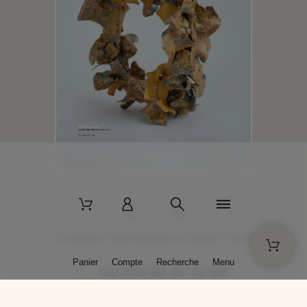
2 La Bâtisse - 89520 Moutiers-en-Puisaye - France
Panier
Compte
Recherche
Menu
+33 (0)3 86 45 50 00