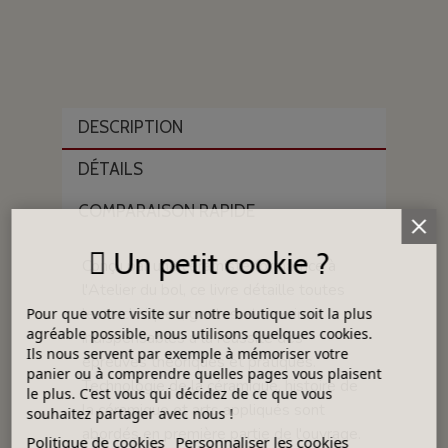
DESCRIPTION
DÉTAILS
COMPARAISON RAPIDE
Un petit cookie ?
Conçu par une céramiste formatrice à
l'Atelier du bol, ce livre détaille toutes
les techniques, gestes et savoirs
Pour que votre visite sur notre boutique soit la plus
agréable possible, nous utilisons quelques cookies.
indispensables à la réussite des
Ils nous servent par exemple à mémoriser votre
épreuves théoriques et pratiques.
panier ou à comprendre quelles pages vous plaisent
Technologie de la céramique, histoire de
le plus. C'est vous qui décidez de ce que vous
la céramique et arts appliqués sont
souhaitez partager avec nous !
abordés en première partie de l'ouvrage.
Politique de cookies
Personnaliser les cookies