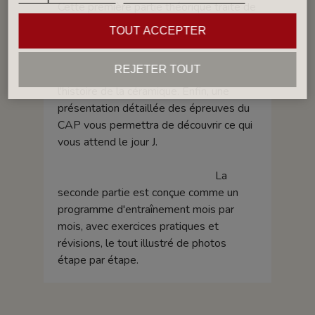
Cette première partie théorique traite de
la spécificité des différentes terres et de
TOUT ACCEPTER
leur cuisson, du décor et de la sécurité
en atelier. Vous apprendrez également à
REJETER TOUT
reconnaître les principaux styles de
l'histoire de la céramique. Enfin, une
présentation détaillée des épreuves du
CAP vous permettra de découvrir ce qui
vous attend le jour J.
La
seconde partie est conçue comme un
programme d'entraînement mois par
mois, avec exercices pratiques et
révisions, le tout illustré de photos
étape par étape.