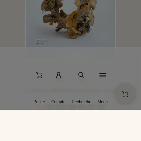
2 La Bâtisse - 89520 Moutiers-en-Puisaye - France
Panier
Compte
Recherche
Menu
+33 (0)3 86 45 50 00
* Livraison gratuite pour les commandes passées sur solargil.com dès
129,00 € TTC d'achat, pour un poids global, emballage inclus, de 30 kg
maximum en France métropolitaine.