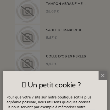
TAMPON ABRASIF MEDIUM LOT DE 5 UNITES (Jusqu'à fin des stocks)
25,08 €
SABLE DE MARBRE 0 à 0.35mm
5,87 €
COLLE D'OS EN PERLES
9,53 €
Un petit cookie ?
DÉJÀ VUS
Pour que votre visite sur notre boutique soit la plus
agréable possible, nous utilisons quelques cookies.
Ils nous servent par exemple à mémoriser votre