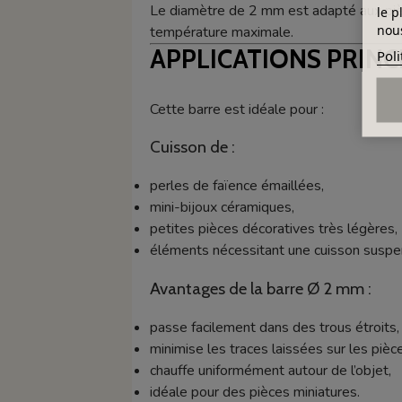
Le diamètre de 2 mm est adapté aux pièc
le p
nous
température maximale.
APPLICATIONS PRINC
Poli
Cette barre est idéale pour :
Cuisson de :
perles de faïence émaillées,
mini-bijoux céramiques,
petites pièces décoratives très légères,
éléments nécessitant une cuisson suspe
Avantages de la barre Ø 2 mm :
passe facilement dans des trous étroits,
minimise les traces laissées sur les pièc
chauffe uniformément autour de l’objet,
idéale pour des pièces miniatures.