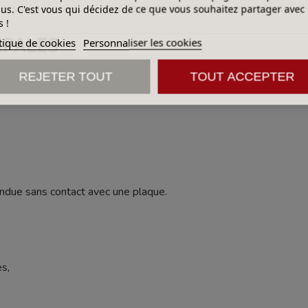
es très légères. Au-delà, le poids peut provoquer une légère fl
lus. C'est vous qui décidez de ce que vous souhaitez partager avec
 !
IPALES
tique de cookies
Personnaliser les cookies
REJETER TOUT
TOUT ACCEPTER
ndue sans contact avec une plaque.
es,