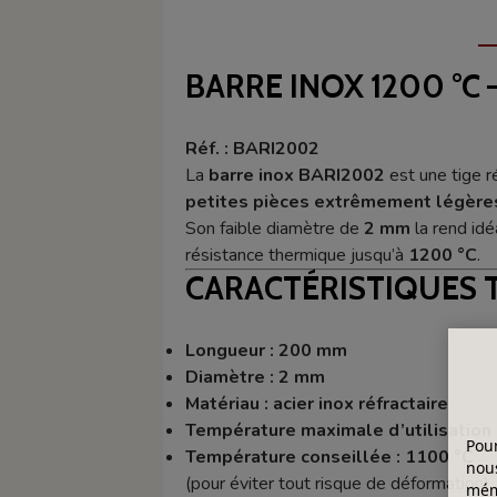
BARRE INOX 1200 °C
Réf. : BARI2002
La
barre inox BARI2002
est une tige r
petites pièces extrêmement légère
Son faible diamètre de
2 mm
la rend idé
résistance thermique jusqu’à
1200 °C
.
CARACTÉRISTIQUES 
Longueur : 200 mm
Diamètre : 2 mm
Matériau : acier inox réfractaire
Température maximale d’utilisation 
Pour
Température conseillée : 1100 °C
nous
(pour éviter tout risque de déformation)
mémo