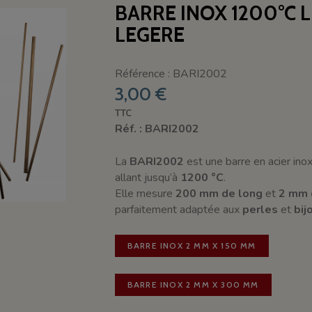
BARRE INOX 1200°C L
LEGERE
Référence : BARI2002
3,00 €
TTC
Réf. : BARI2002
La
BARI2002
est une barre en acier ino
allant jusqu’à
1200 °C
.
Elle mesure
200 mm de long
et
2 mm 
parfaitement adaptée aux
perles
et
bij
BARRE INOX 2 MM X 150 MM
BARRE INOX 2 MM X 300 MM