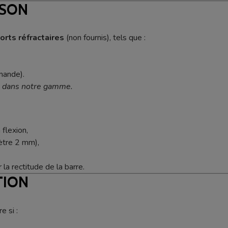
SSON
orts réfractaires
(non fournis), tels que :
mande).
s dans notre gamme.
 flexion,
mètre 2 mm),
la rectitude de la barre.
TION
e si :