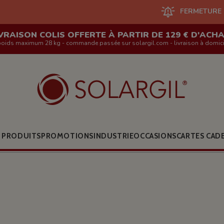
FERMETURE DU SITE EN LIG
VRAISON COLIS OFFERTE À PARTIR DE 129 € D'ACH
poids maximum 28 kg - commande passée sur solargil.com - livraison à domici
 PRODUITS
PROMOTIONS
INDUSTRIE
OCCASIONS
CARTES CAD