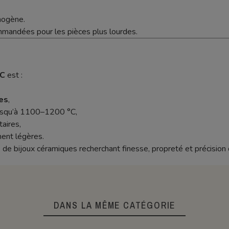
mogène.
mandées pour les pièces plus lourdes.
°C
est :
res
,
jusqu’à 1100–1200 °C,
taires,
ent légères.
 de bijoux céramiques recherchant finesse, propreté et précision d
DANS LA MÊME CATÉGORIE