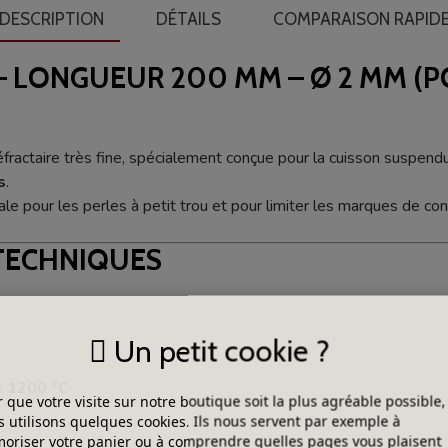
DESCRIPTION
DÉTAILS
COMPARAISON RAPID
 – LONGUEUR 200 MM – Ø 2 MM (P
éfractaire très fine, spécialement conçue pour la cuisson suspen
s
.
ale pour les perles à petit trou et pour limiter les marques de co
TECHNIQUES
Un petit cookie ?
: 1200 °C
 que votre visite sur notre boutique soit la plus agréable possible,
 utilisons quelques cookies. Ils nous servent par exemple à
riser votre panier ou à comprendre quelles pages vous plaisent