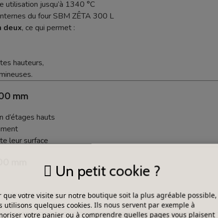
 utilisation jusqu’à 1340 °C
 internes du four SBM ZÊTA 300 L
n deux
, ce qui permet :
ntes hauteurs,
umineuses.
r 300 mm
on d’étages hauts
ement
te leur surface
 100 mm
Un petit cookie ?
 selon les pièces
 que votre visite sur notre boutique soit la plus agréable possible,
 utilisons quelques cookies. Ils nous servent par exemple à
s 300 mm
riser votre panier ou à comprendre quelles pages vous plaisent