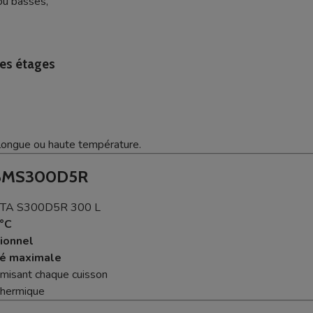
ou basses,
.
des étages
longue ou haute température.
SBMS300D5R
ZÊTA S300D5R 300 L
°C
ionnel
té maximale
misant chaque cuisson
thermique