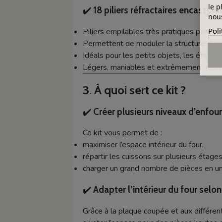
le p
✔️
18 piliers réfractaires encastrab
nous
Poli
Piliers empilables très pratiques pour af
Permettent de moduler la structure d’en
Idéals pour les petits objets, les étage
Légers, maniables et extrêmement résist
3. À quoi sert ce kit ?
✔️
Créer plusieurs niveaux d’enfo
Ce kit vous permet de :
maximiser l’espace intérieur du four,
répartir les cuissons sur plusieurs étages
charger un grand nombre de pièces en un
✔️
Adapter l’intérieur du four selo
Grâce à la plaque coupée et aux différent