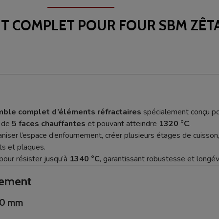
T COMPLET POUR FOUR SBM ZÊTA 
ble complet d’éléments réfractaires
spécialement conçu po
 de
5 faces chauffantes
et pouvant atteindre
1320 °C
.
ganiser l’espace d’enfournement, créer plusieurs étages de cuisson
ts et plaques.
pour résister jusqu’à
1340 °C
, garantissant robustesse et longé
nement
500 mm