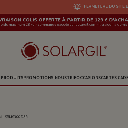
FERMETURE DU SITE EN LIGNE ET DES
VRAISON COLIS OFFERTE À PARTIR DE 129 € D'ACH
poids maximum 28 kg - commande passée sur solargil.com - livraison à domici
 PRODUITS
PROMOTIONS
INDUSTRIE
OCCASIONS
CARTES CAD
MM - SBMS300 D5R