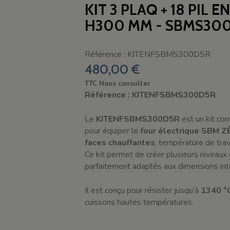
KIT 3 PLAQ + 18 PIL E
H300 MM - SBMS300
Référence : KITENFSBMS300D5R
480,00 €
TTC
Nous consulter
Référence : KITENFSBMS300D5R
Le
KITENFSBMS300D5R
est un kit co
pour équiper le
four électrique SBM 
faces chauffantes
, température de trav
Ce kit permet de créer plusieurs niveaux
parfaitement adaptés aux dimensions inte
Il est conçu pour résister jusqu’à
1340 °
cuissons hautes températures.