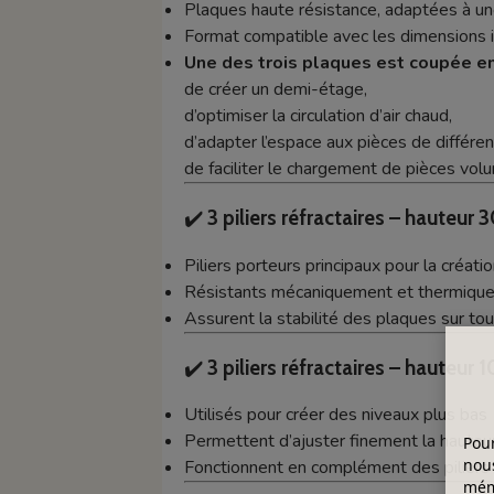
Plaques haute résistance, adaptées à une
Format compatible avec les dimensions
Une des trois plaques est coupée e
de créer un demi-étage,
d’optimiser la circulation d’air chaud,
d’adapter l’espace aux pièces de différe
de faciliter le chargement de pièces vol
✔️
3 piliers réfractaires – hauteu
Piliers porteurs principaux pour la créati
Résistants mécaniquement et thermiqu
Assurent la stabilité des plaques sur tou
✔️
3 piliers réfractaires – hauteur
Utilisés pour créer des niveaux plus bas
Permettent d’ajuster finement la hauteur
Pour
nous
Fonctionnent en complément des pilier
mémo