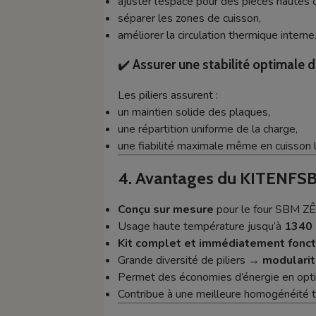
ajuster l’espace pour des pièces hautes 
séparer les zones de cuisson,
améliorer la circulation thermique interne
✔️
Assurer une stabilité optimale 
Les piliers assurent :
un maintien solide des plaques,
une répartition uniforme de la charge,
une fiabilité maximale même en cuisson 
4. Avantages du KITENF
Conçu sur mesure
pour le four SBM 
Usage haute température jusqu’à
1340 
Kit complet et immédiatement fonct
Grande diversité de piliers →
modulari
Permet des économies d’énergie en opti
Contribue à une meilleure homogénéité 