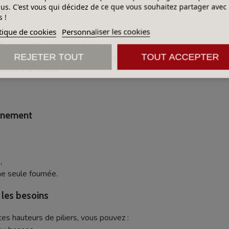
lus. C'est vous qui décidez de ce que vous souhaitez partager avec
les
 !
tique de cookies
Personnaliser les cookies
finer les hauteurs d’étages
fournement selon les pièces
ments serrés ou les cuissons d’essais
REJETER TOUT
TOUT ACCEPTER
ants à la chaleur
urnement
,
e seule fournée.
n les besoins
es hauteurs de piliers, vous pouvez :