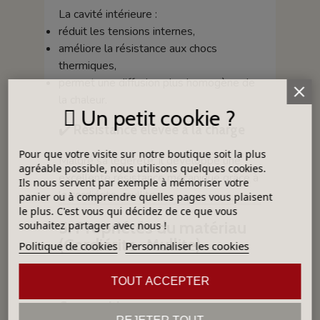
La cavité intérieure :
réduit les tensions internes,
améliore la résistance aux chocs
thermiques,
permet une diffusion plus homogène de
la chaleur.
Un petit cookie ?
✔️
Résistance élevée à la charge
Pour que votre visite sur notre boutique soit la plus
Malgré sa légèreté, il développe une
agréable possible, nous utilisons quelques cookies.
excellente résistance mécanique grâce à
Ils nous servent par exemple à mémoriser votre
la cordiérite–mullite.
panier ou à comprendre quelles pages vous plaisent
le plus. C'est vous qui décidez de ce que vous
5. Propriétés du matériau
souhaitez partager avec nous !
(Cordiérite–Mullite)
Politique de cookies
Personnaliser les cookies
D’après la fiche technique :
TOUT ACCEPTER
Composition