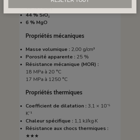
REJETER TOUT
46 % Al₂O₃
44 % SiO₂
6 % MgO
Propriétés mécaniques
Masse volumique :
2,00 g/cm³
Porosité apparente :
25 %
Résistance mécanique (MOR) :
18 MPa à 20 °C
17 MPa à 1250 °C
Propriétés thermiques
Coefficient de dilatation :
3,1 × 10⁻⁶
K⁻¹
Chaleur spécifique :
1,1 kJ/kg·K
Résistance aux chocs thermiques :
★★★