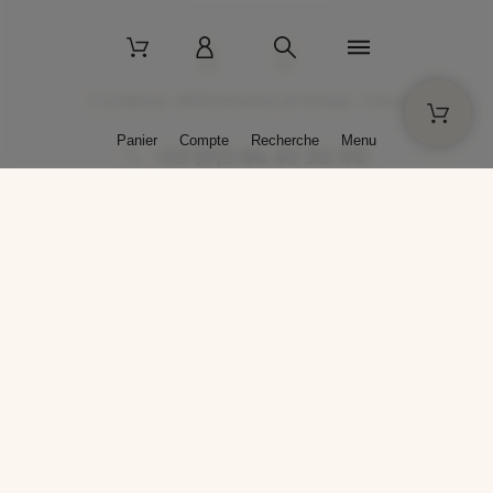
2 La Bâtisse - 89520 Moutiers-en-Puisaye - France
Panier
Compte
Recherche
Menu
+33 (0)3 86 45 50 00
* Livraison gratuite pour les commandes passées sur solargil.com dès
129,00 € TTC d'achat, pour un poids global, emballage inclus, de 30 kg
maximum en France métropolitaine.
Crédits photos : Photos publiées avec l’aimable autorisation des
artistes. Toute reproduction ou diffusion sans leur autorisation est
interdite.
Conception
AP Design
Copyright © 2025 SOLARGIL - Tous droits réservés