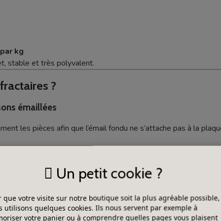
 par kg
, stable et très polyvalent.
fractaires ?
ssons émaillées
ent les pièces afin que l’émail fondu ne s’attache pas à la plaque
Un petit cookie ?
 que votre visite sur notre boutique soit la plus agréable possible,
 utilisons quelques cookies. Ils nous servent par exemple à
mplète lors de la cuisson.
riser votre panier ou à comprendre quelles pages vous plaisent