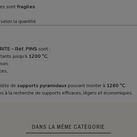
ires sont
fragiles
selon la quantité.
ITE – Réf. PINS
sont :
tants jusqu’à
1200 °C
,
sson,
ces,
lète de
supports pyramidaux
pouvant monter à
1260 °C
.
es à la recherche de supports efficaces, légers et économiques.
DANS LA MÊME CATÉGORIE