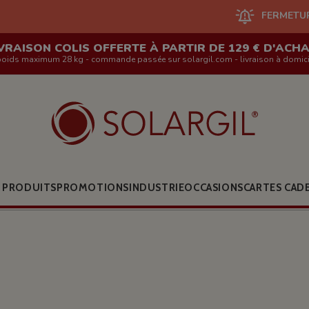
FERMETURE DU SITE EN 
VRAISON COLIS OFFERTE À PARTIR DE 129 € D'ACH
poids maximum 28 kg - commande passée sur solargil.com - livraison à domici
 PRODUITS
PROMOTIONS
INDUSTRIE
OCCASIONS
CARTES CAD