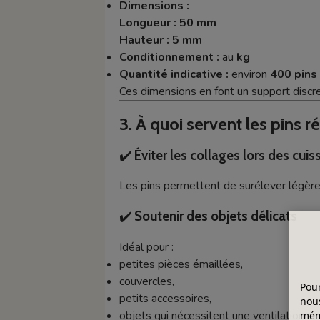
Dimensions :
Longueur : 50 mm
Hauteur : 5 mm
Conditionnement :
au
kg
Quantité indicative :
environ
400 pins
Ces dimensions en font un support discret
3. À quoi servent les pins ré
✔️
Éviter les collages lors des cui
Les pins permettent de surélever légèrem
✔️
Soutenir des objets délicats
Idéal pour :
petites pièces émaillées,
couvercles,
Pour
petits accessoires,
nous
objets qui nécessitent une ventilation co
mémo