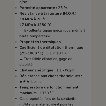
g/cm³
Porosité apparente :
25 %
Résistance à la rupture (M.O.R.) :
18 MPa à 20 °C
17 MPa à 1250 °C
→ Excellente tenue mécanique, même à
haute température.
Propriétés thermiques
Coefficient de dilatation thermique
(25–1000 °C) :
3,1 × 10⁻⁶ K⁻¹
→ Très faible dilatation, gage de
stabilité.
Chaleur spécifique :
1,1 kJ/kg·K
Résistance aux chocs thermiques :
★★★ (bonne)
Température de fonctionnement
maximum :
1350 °C
Ces propriétés font de la cordiérite-
mullite un matériau idéal pour les