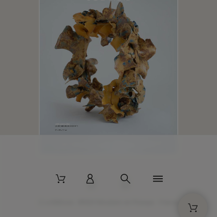
2 La Bâtisse - 89520 Moutiers-en-Puisaye - France