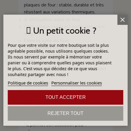
plaques de four : stable, durable et très
résistant aux variations thermiques.
4. Utilisation dans le four
Cette plaque ronde est particulièrement
Un petit cookie ?
adaptée pour :
Faire la sole du four
Pour que votre visite sur notre boutique soit la plus
Son diamètre 560 mm couvre presque
agréable possible, nous utilisons quelques cookies.
toute la surface utile des PLUTON-5S
Ils nous servent par exemple à mémoriser votre
et 6S.
panier ou à comprendre quelles pages vous plaisent
Créer une grande surface de cuisson
le plus. C'est vous qui décidez de ce que vous
souhaitez partager avec nous !
Idéal pour :
pièces volumineuses,
Politique de cookies
Personnaliser les cookies
séries de productions,
cuisson de plusieurs éléments sur un
TOUT ACCEPTER
même plan.
Usage en haute température
REJETER TOUT
Son comportement stable jusqu’à 1340
°C permet son utilisation pour :