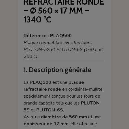
RÉFRACTAIRE RONDE
– Ø 560 × 17 MM –
1340 °C
Référence : PLAQ500
Plaque compatible avec les fours
PLUTON-5S et PLUTON-6S (160 L et
200 L)
1. Description générale
La
PLAQ500
est une
plaque
réfractaire ronde
en cordiérite-mullite,
spécialement conçue pour les fours de
grande capacité tels que les
PLUTON-
5S
et
PLUTON-6S
.
Avec un
diamètre de 560 mm
et une
épaisseur de 17 mm
, elle offre une