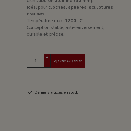
d’un
tube en alumine (50 mm)
.
Idéal pour
cloches, sphères, sculptures
creuses
.
Température max.
1200 °C
.
Conception stable, anti-renversement,
durable et précise.
+
Ajouter au panier
-
Derniers articles en stock