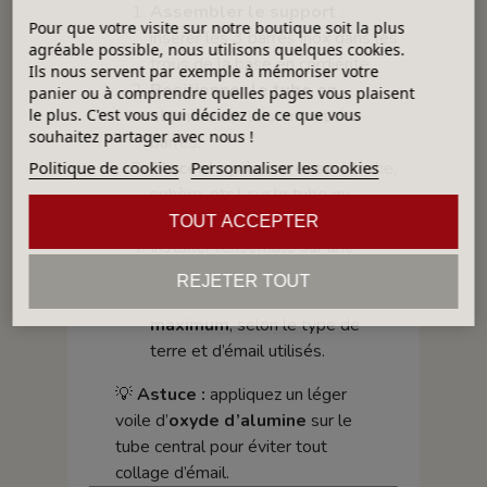
Assembler le support
:
Pour que votre visite sur notre boutique soit la plus
insérer les 3 barres inox dans les
agréable possible, nous utilisons quelques cookies.
trous de la base en cordiérite.
Ils nous servent par exemple à mémoriser votre
Positionner le tube en
panier ou à comprendre quelles pages vous plaisent
alumine
sur le sommet des
le plus. C'est vous qui décidez de ce que vous
souhaitez partager avec nous !
barres.
Placer la pièce creuse
(cloche,
Politique de cookies
Personnaliser les cookies
sphère, etc.) sur le tube ou
autour selon sa forme.
TOUT ACCEPTER
Installer l’ensemble sur une
plaque réfractaire stable
.
REJETER TOUT
Cuire jusqu’à 1200 °C
maximum
, selon le type de
terre et d’émail utilisés.
💡
Astuce :
appliquez un léger
voile d’
oxyde d’alumine
sur le
tube central pour éviter tout
collage d’émail.