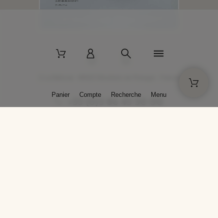
2 La Bâtisse - 89520 Moutiers-en-Puisaye - France
Panier
Compte
Recherche
Menu
+33 (0)3 86 45 50 00
* Livraison gratuite pour les commandes passées sur solargil.com dès
129,00 € TTC d'achat, pour un poids global, emballage inclus, de 30 kg
maximum en France métropolitaine.
Crédits photos : Photos publiées avec l’aimable autorisation des
artistes. Toute reproduction ou diffusion sans leur autorisation est
interdite.
Conception
AP Design