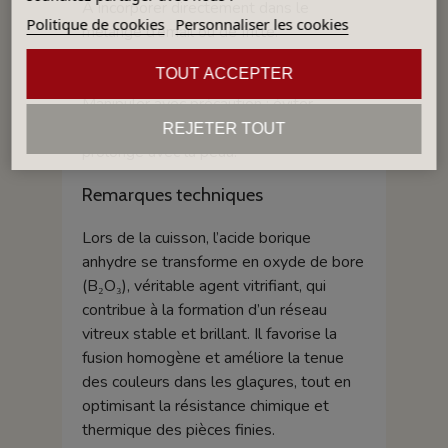
À incorporer directement dans le
Politique de cookies
Personnaliser les cookies
mélange d’émail ou de fritte.
Compatible avec la plupart des oxydes
TOUT ACCEPTER
et matières premières céramiques.
Manipuler avec précaution : éviter
l’inhalation de la poudre et le contact
REJETER TOUT
prolongé avec la peau.
Remarques techniques
Lors de la cuisson, l’acide borique
anhydre se transforme en oxyde de bore
(B₂O₃), véritable agent vitrifiant, qui
contribue à la formation d’un réseau
vitreux stable et brillant. Il favorise la
fusion homogène et améliore la tenue
des couleurs dans les glaçures, tout en
optimisant la résistance chimique et
thermique des pièces finies.