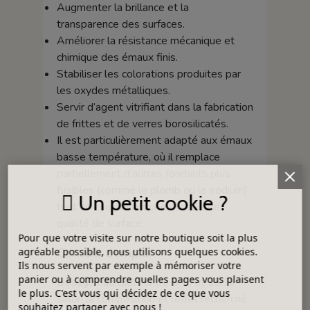
Augmenter la brillance et la
transparence des surfaces.
Améliorer la résistance mécanique et
chimique des émaux finis.
Stabiliser les colorations produites par
les oxydes métalliques.
Servir d’agent vitrifiant dans la fabrication
de frittes et de verres borosilicatés.
Il est particulièrement adapté aux émaux
basse température, où il remplace
partiellement d’autres fondants plus
fusibles (comme le plomb ou le sodium)
Un petit cookie ?
tout en conservant une excellente
qualité de surface.
Pour que votre visite sur notre boutique soit la plus
Conseils d’emploi
agréable possible, nous utilisons quelques cookies.
Ils nous servent par exemple à mémoriser votre
panier ou à comprendre quelles pages vous plaisent
Dosage habituel : entre 5 % et 15 %
le plus. C'est vous qui décidez de ce que vous
selon la composition et l’effet recherché.
souhaitez partager avec nous !