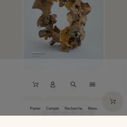
2 La Bâtisse - 89520 Moutiers-en-Puisaye - France
Panier
Compte
Recherche
Menu
+33 (0)3 86 45 50 00