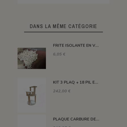
DANS LA MÊME CATÉGORIE
FRITE ISOLANTE EN VRAC
6,05 €
KIT 3 PLAQ + 18 PIL ENCAS +3 PIL H100 MM +3 PIL H300 MM - KEOS 160L
242,00 €
PLAQUE CARBURE DE SILICIUM 1400°C MAXI 420*420*22 MM