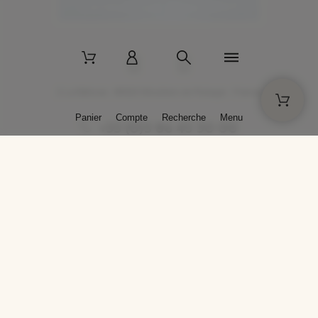
2 La Bâtisse - 89520 Moutiers-en-Puisaye - France
Panier
Compte
Recherche
Menu
+33 (0)3 86 45 50 00
* Livraison gratuite pour les commandes passées sur solargil.com dès
129,00 € TTC d'achat, pour un poids global, emballage inclus, de 30 kg
maximum en France métropolitaine.
Crédits photos : Photos publiées avec l’aimable autorisation des
artistes. Toute reproduction ou diffusion sans leur autorisation est
interdite.
Conception
AP Design
Copyright © 2025 SOLARGIL - Tous droits réservés