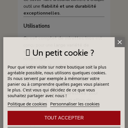
outil une
fiabilité et une durabilité
exceptionnelles
.
Utilisations
Ce
set complet de mirettes inox
est
conçu pour une
large variété de
Un petit cookie ?
travaux artistiques et artisanaux
,
notamment :
Modelage et sculpture
: pour creuser,
Pour que votre visite sur notre boutique soit la plus
dégager, affiner et lisser la matière ;
agréable possible, nous utilisons quelques cookies.
Ils nous servent par exemple à mémoriser votre
Travail de finition
: pour soigner les
panier ou à comprendre quelles pages vous plaisent
détails et les textures ;
le plus. C'est vous qui décidez de ce que vous
Création de formes précises
: pour
souhaitez partager avec nous !
les contours, volumes et effets de
Politique de cookies
Personnaliser les cookies
surface ;
Nettoyage et correction
: pour enlever
TOUT ACCEPTER
les excédents de matière sur les
sculptures.