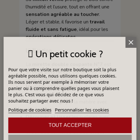
l’humidité et l’usure, tout en offrant une
sensation agréable au toucher
.
Léger et stable, il favorise un
travail
fluide et sans fatigue
, idéal pour les
opérations délicates
.
Utilisation
Un petit cookie ?
La
mirette double coupante N°7
est
Pour que votre visite sur notre boutique soit la plus
un
outil polyvalent
, parfait pour une
agréable possible, nous utilisons quelques cookies.
large variété de travaux :
Ils nous servent par exemple à mémoriser votre
Modeler et façonner
les volumes et
panier ou à comprendre quelles pages vous plaisent
contours ;
le plus. C'est vous qui décidez de ce que vous
souhaitez partager avec nous !
Creuser et dégager
la matière avec
régularité ;
Politique de cookies
Personnaliser les cookies
Découper et lisser
les surfaces avec
précision ;
TOUT ACCEPTER
Créer des textures et des effets
décoratifs
;