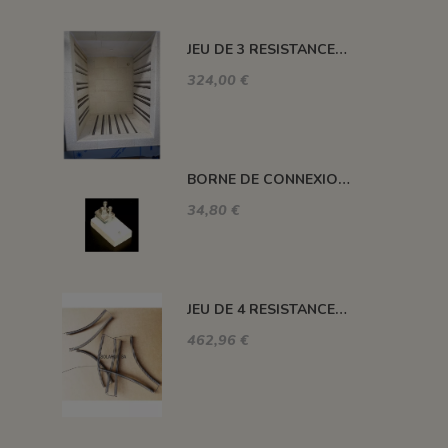
JEU DE 3 RESISTANCES 1300°C HELIOS 110 L
324,00 €
BORNE DE CONNEXION POUR FOUR H, ALFA, DELTA, HC ET SM
34,80 €
JEU DE 4 RESISTANCES FOUR 1320°C PLUTON-3S 76 L
462,96 €