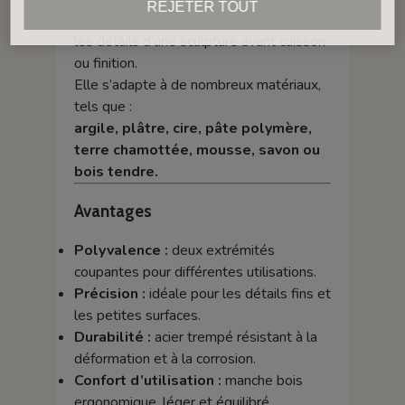
REJETER TOUT
Nettoyer et corriger
les contours et
les détails d’une sculpture avant cuisson
ou finition.
Elle s’adapte à de nombreux matériaux,
tels que :
argile, plâtre, cire, pâte polymère,
terre chamottée, mousse, savon ou
bois tendre.
Avantages
Polyvalence :
deux extrémités
coupantes pour différentes utilisations.
Précision :
idéale pour les détails fins et
les petites surfaces.
Durabilité :
acier trempé résistant à la
déformation et à la corrosion.
Confort d’utilisation :
manche bois
ergonomique, léger et équilibré.