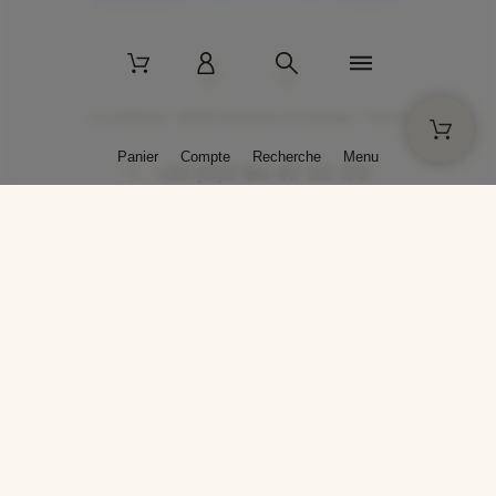
2 La Bâtisse - 89520 Moutiers-en-Puisaye - France
Panier
Compte
Recherche
Menu
+33 (0)3 86 45 50 00
* Livraison gratuite pour les commandes passées sur solargil.com dès
129,00 € TTC d'achat, pour un poids global, emballage inclus, de 30 kg
maximum en France métropolitaine.
Crédits photos : Photos publiées avec l’aimable autorisation des
artistes. Toute reproduction ou diffusion sans leur autorisation est
interdite.
Conception
AP Design
Copyright © 2025 SOLARGIL - Tous droits réservés