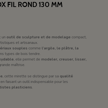
X FIL ROND 130 MM
t un
outil de sculpture et de modelage
compact,
tistiques et artisanaux.
tériaux souples
comme
l’argile, le plâtre, la
ns types de bois tendre.
oxydable
, elle permet de
modeler, creuser, lisser,
rande maîtrise.
le
, cette mirette se distingue par sa
qualité
, en faisant un outil indispensable pour les
tistes plasticiens
.