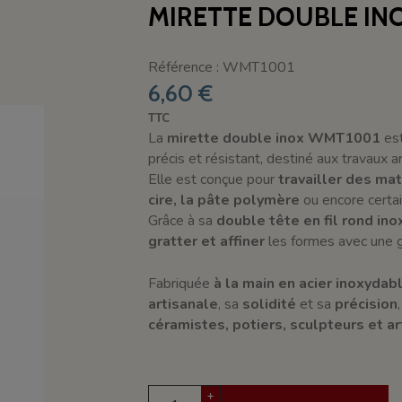
MIRETTE DOUBLE INO
Référence : WMT1001
6,60 €
TTC
La
mirette double inox WMT1001
es
précis et résistant, destiné aux travaux ar
Elle est conçue pour
travailler des ma
cire, la pâte polymère
ou encore certai
Grâce à sa
double tête en fil rond in
gratter et affiner
les formes avec une g
Fabriquée
à la main en acier inoxydab
artisanale
, sa
solidité
et sa
précision
céramistes, potiers, sculpteurs et ar
+