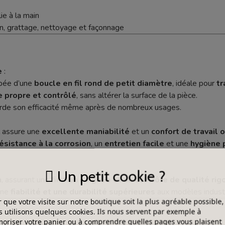
ie à la main
on, grattage, nettoyage et façonnage
e
:
ipée d’une
boucle en fil rond de petit diamètre
, idéale pour
tr
e propre et contrôlé
, sans altérer la surface de la pièce.
rde son efficacité même après de nombreux usages.
il assure une
excellente maniabilité
et un
confort de travail 
ésistance à la corrosion
, un
entretien facile
et une
hygiène 
Un petit cookie ?
n
, assurant une
finition soignée et un contrôle de qualité ri
 une
fiabilité et une durabilité supérieures
aux modèles industr
 que votre visite sur notre boutique soit la plus agréable possible,
 utilisons quelques cookies. Ils nous servent par exemple à
riser votre panier ou à comprendre quelles pages vous plaisent