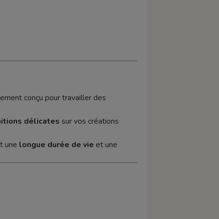
lement conçu pour travailler des
nitions délicates
sur vos créations
nt une
longue durée de vie
et une