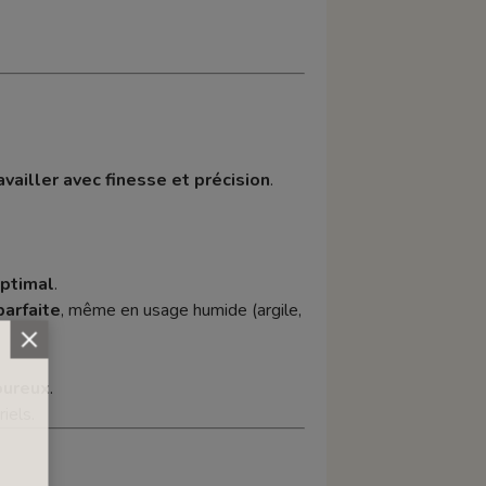
availler avec finesse et précision
.
optimal
.
parfaite
, même en usage humide (argile,
goureux
.
iels.