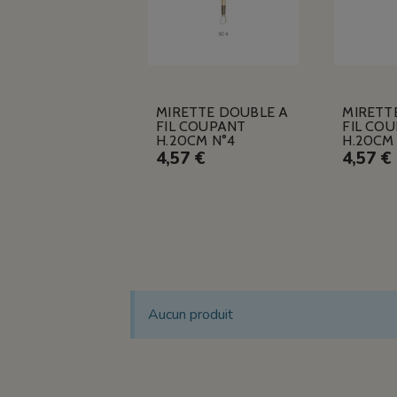
MIRETTE DOUBLE A
MIRETT
FIL COUPANT
FIL CO
H.20CM N°4
H.20CM 
4,57 €
4,57 €
Aucun produit