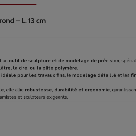
 rond – L. 13 cm
t un
outil de sculpture et de modelage de précision
, spécia
plâtre, la cire, ou la pâte polymère
.
t
idéale pour les travaux fins
, le
modelage détaillé
et les
fi
le
, elle allie
robustesse, durabilité et ergonomie
, garantissa
ramistes et sculpteurs exigeants.