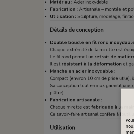
Matériau :
Acier inoxydable
Fabrication :
Artisanale – montée et pol
Utilisation :
Sculpture, modelage, finiti
Détails de conception
Double boucle en fil rond inoxydabl
Chaque extrémité de la mirette est équ
Le fil rond permet un
retrait de matièr
Il est
résistant à la déformation
et ga
Manche en acier inoxydable
:
Compact (environ 10 cm de prise utile), 
Sa conception tout en inox garantit une
r
plâtre).
Fabrication artisanale
:
Chaque mirette est
fabriquée à la mai
Ce savoir-faire artisanal confère à l’outil
Pour
nous
Utilisation
mémo