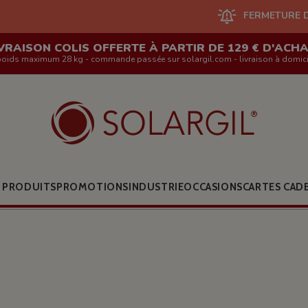
FERMETURE DU SITE EN LIG
VRAISON COLIS OFFERTE À PARTIR DE 129 € D'ACH
poids maximum 28 kg - commande passée sur solargil.com - livraison à domici
 PRODUITS
PROMOTIONS
INDUSTRIE
OCCASIONS
CARTES CAD