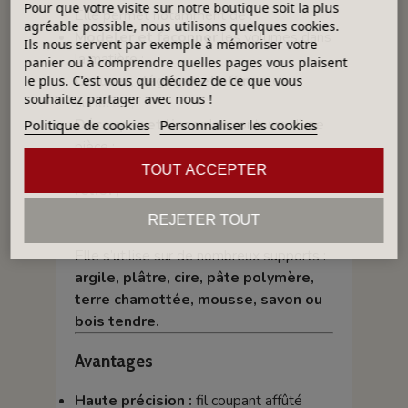
Pour que votre visite sur notre boutique soit la plus
Elle permet notamment de :
agréable possible, nous utilisons quelques cookies.
Modeler et façonner
les volumes dans
Ils nous servent par exemple à mémoriser votre
la matière ;
panier ou à comprendre quelles pages vous plaisent
Creuser, dégager et affiner
les
le plus. C'est vous qui décidez de ce que vous
souhaitez partager avec nous !
surfaces ;
Découper et lisser
les contours d’une
Politique de cookies
Personnaliser les cookies
pièce ;
Créer des textures et effets de
TOUT ACCEPTER
relief
;
Nettoyer et corriger
les zones
REJETER TOUT
détaillées avant la finition.
Elle s’utilise sur de nombreux supports :
argile, plâtre, cire, pâte polymère,
terre chamottée, mousse, savon ou
bois tendre.
Avantages
Haute précision :
fil coupant affûté