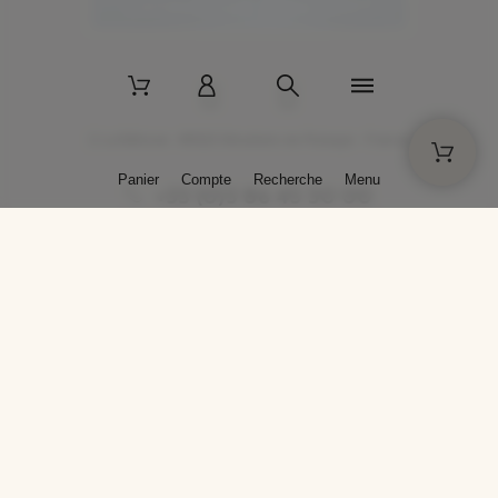
2 La Bâtisse - 89520 Moutiers-en-Puisaye - France
Panier
Compte
Recherche
Menu
+33 (0)3 86 45 50 00
* Livraison gratuite pour les commandes passées sur solargil.com dès
129,00 € TTC d'achat, pour un poids global, emballage inclus, de 30 kg
maximum en France métropolitaine.
Crédits photos : Photos publiées avec l’aimable autorisation des
artistes. Toute reproduction ou diffusion sans leur autorisation est
interdite.
Conception
AP Design
Copyright © 2025 SOLARGIL - Tous droits réservés