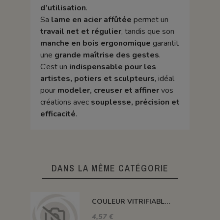
d’utilisation
.
Sa
lame en acier affûtée
permet un
travail net et régulier
, tandis que son
manche en bois ergonomique
garantit
une
grande maîtrise des gestes
.
C’est un
indispensable pour les
artistes, potiers et sculpteurs
, idéal
pour
modeler, creuser et affiner
vos
créations avec
souplesse, précision et
efficacité
.
DANS LA MÊME CATÉGORIE
COULEUR VITRIFIABLE DÉCOR SANS PLOMB JAUNE VA105
4,57 €