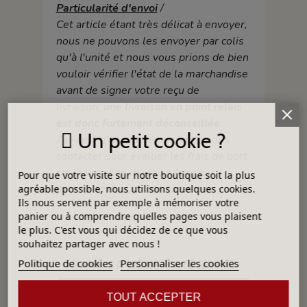
Particularité d'envoi
/
Cet article étant très délicat à envoyer,
nous ne pouvons les envoyer par colis
qu'à l'unité et nous vous prions de bien
vouloir vérifier l'état de la marchandise
avant de signer votre reçu de
livraison,
une livraison en point relais
est donc fortement déconseillée.
Un petit cookie ?
Au-delà d'une unité, merci de nous
contacter pour évaluer les frais de port
car la livraison devra se faire sur
Pour que votre visite sur notre boutique soit la plus
palette et donc par transporteur.
agréable possible, nous utilisons quelques cookies.
Ils nous servent par exemple à mémoriser votre
panier ou à comprendre quelles pages vous plaisent
le plus. C'est vous qui décidez de ce que vous
souhaitez partager avec nous !
Politique de cookies
Personnaliser les cookies
DANS LA MÊME CATÉGORIE
TOUT ACCEPTER