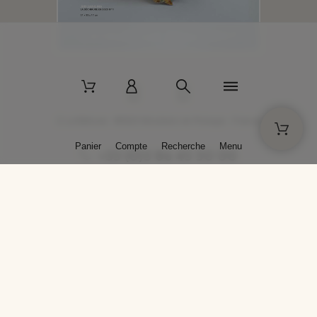
2 La Bâtisse - 89520 Moutiers-en-Puisaye - France
Panier
Compte
Recherche
Menu
+33 (0)3 86 45 50 00
* Livraison gratuite pour les commandes passées sur solargil.com dès
129,00 € TTC d'achat, pour un poids global, emballage inclus, de 30 kg
maximum en France métropolitaine.
Crédits photos : Photos publiées avec l’aimable autorisation des
artistes. Toute reproduction ou diffusion sans leur autorisation est
interdite.
Conception
AP Design