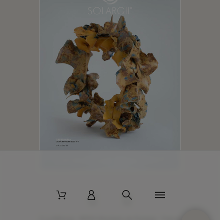
2 La Bâtisse - 89520 Moutiers-en-Puisaye - France