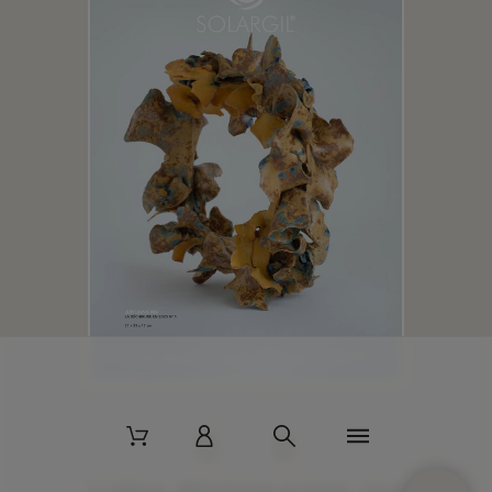
2 La Bâtisse - 89520 Moutiers-en-Puisaye - France