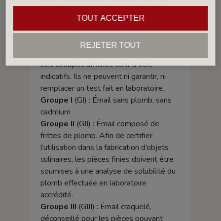
un ou plusieurs tests avant de
TOUT ACCEPTER
lancer une production.
Les Groupes
REJETER TOUT
Les Groupes affichés sont à titre
indicatifs. Ils ne peuvent ni garantir, ni
remplacer un test fait en laboratoire.
Groupe I
(GI) : Émail sans plomb, sans
cadmium
Groupe II
(GII) : Émail composé de
frittes de plomb. Afin de certifier
l’utilisation dans la fabrication d’objets
culinaires, les pièces finies doivent être
soumises à une analyse de solubilité du
plomb effectuée en laboratoire
accrédité.
Groupe III
(GIII) : Émail craquelé,
déconseillé pour les pièces pouvant