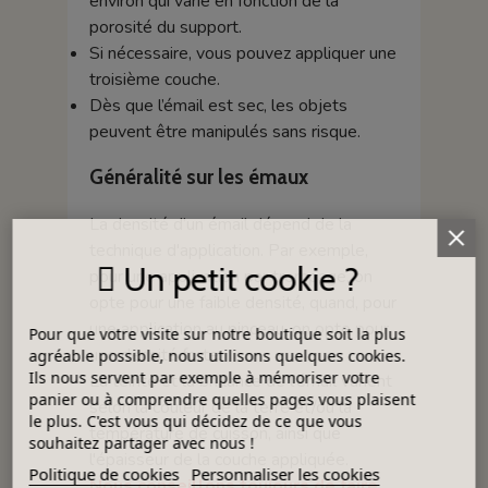
environ qui varie en fonction de la
porosité du support.
Si nécessaire, vous pouvez appliquer une
troisième couche.
Dès que l’émail est sec, les objets
peuvent être manipulés sans risque.
Généralité sur les émaux
La densité d’un émail dépend de la
technique d'application. Par exemple,
Un petit cookie ?
pour une application par trempage, on
opte pour une faible densité, quand, pour
une application au pinceau, on opte pour
Pour que votre visite sur notre boutique soit la plus
une densité forte.
agréable possible, nous utilisons quelques cookies.
Ils nous servent par exemple à mémoriser votre
La teinte et la brillance de l'émail varient
panier ou à comprendre quelles pages vous plaisent
selon la couleur de la terre et/ou la
le plus. C'est vous qui décidez de ce que vous
température de cuisson, ainsi que
souhaitez partager avec nous !
l'épaisseur de la couche appliquée.
Politique de cookies
Personnaliser les cookies
Nous conseillons toujours de faire