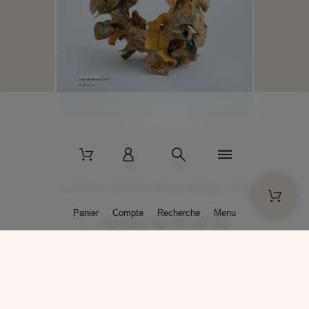
2 La Bâtisse - 89520 Moutiers-en-Puisaye - France
Panier
Compte
Recherche
Menu
+33 (0)3 86 45 50 00
* Livraison gratuite pour les commandes passées sur solargil.com dès
129,00 € TTC d'achat, pour un poids global, emballage inclus, de 30 kg
maximum en France métropolitaine.