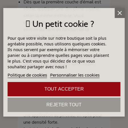
Dès que la première couche d’émail est
sèche, appliquer une deuxième couche
selon la même méthode. Vous
Un petit cookie ?
obtiendrez une épaisseur de 1 mm
environ qui varie en fonction de la
porosité du support.
Pour que votre visite sur notre boutique soit la plus
Si nécessaire, vous pouvez appliquer une
agréable possible, nous utilisons quelques cookies.
troisième couche.
Ils nous servent par exemple à mémoriser votre
panier ou à comprendre quelles pages vous plaisent
Dès que l’émail est sec, les objets
le plus. C'est vous qui décidez de ce que vous
peuvent être manipulés sans risque.
souhaitez partager avec nous !
Politique de cookies
Personnaliser les cookies
Généralité sur les émaux
La densité d’un émail dépend de la
TOUT ACCEPTER
technique d'application. Par exemple,
pour une application par trempage, on
REJETER TOUT
opte pour une faible densité, quand, pour
une application au pinceau, on opte pour
une densité forte.