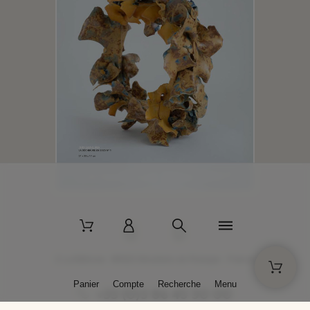
2 La Bâtisse - 89520 Moutiers-en-Puisaye - France
Panier
Compte
Recherche
Menu
+33 (0)3 86 45 50 00