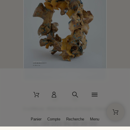
2 La Bâtisse - 89520 Moutiers-en-Puisaye - France
Panier
Compte
Recherche
Menu
+33 (0)3 86 45 50 00