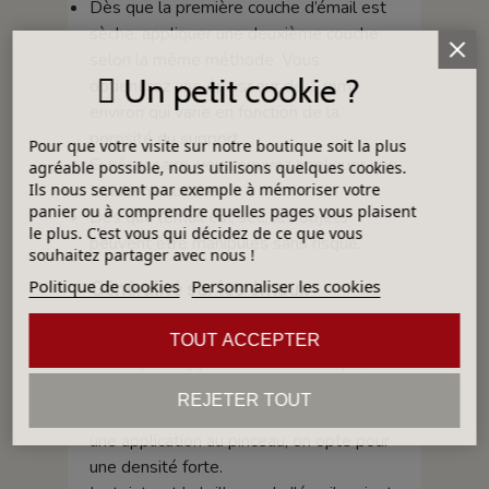
Dès que la première couche d’émail est
sèche, appliquer une deuxième couche
selon la même méthode. Vous
Un petit cookie ?
obtiendrez une épaisseur de 1 mm
environ qui varie en fonction de la
porosité du support.
Pour que votre visite sur notre boutique soit la plus
Si nécessaire, vous pouvez appliquer une
agréable possible, nous utilisons quelques cookies.
troisième couche.
Ils nous servent par exemple à mémoriser votre
panier ou à comprendre quelles pages vous plaisent
Dès que l’émail est sec, les objets
le plus. C'est vous qui décidez de ce que vous
peuvent être manipulés sans risque.
souhaitez partager avec nous !
Politique de cookies
Personnaliser les cookies
Généralité sur les émaux
La densité d’un émail dépend de la
TOUT ACCEPTER
technique d'application. Par exemple,
pour une application par trempage, on
REJETER TOUT
opte pour une faible densité, quand, pour
une application au pinceau, on opte pour
une densité forte.