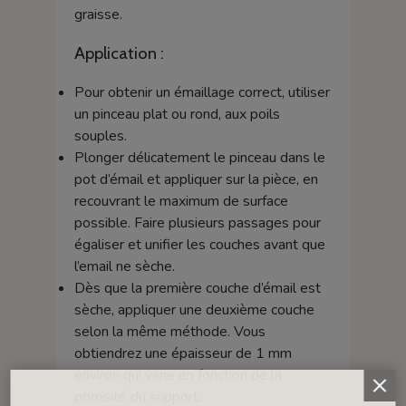
graisse.
Application :
Pour obtenir un émaillage correct, utiliser
un pinceau plat ou rond, aux poils
souples.
Plonger délicatement le pinceau dans le
pot d’émail et appliquer sur la pièce, en
recouvrant le maximum de surface
possible. Faire plusieurs passages pour
égaliser et unifier les couches avant que
l’email ne sèche.
Dès que la première couche d’émail est
sèche, appliquer une deuxième couche
selon la même méthode. Vous
obtiendrez une épaisseur de 1 mm
environ qui varie en fonction de la
porosité du support.