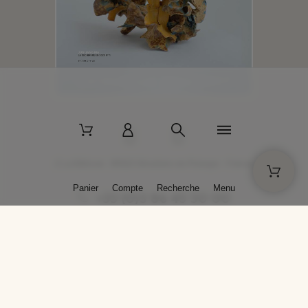
2 La Bâtisse - 89520 Moutiers-en-Puisaye - France
Panier
Compte
Recherche
Menu
+33 (0)3 86 45 50 00
* Livraison gratuite pour les commandes passées sur solargil.com dès
129,00 € TTC d'achat, pour un poids global, emballage inclus, de 30 kg
maximum en France métropolitaine.
Crédits photos : Photos publiées avec l’aimable autorisation des
artistes. Toute reproduction ou diffusion sans leur autorisation est