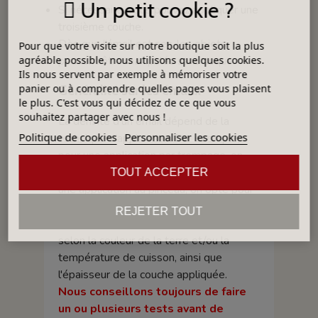
Un petit cookie ?
Si nécessaire, vous pouvez appliquer une
troisième couche.
Dès que l’émail est sec, les objets
Pour que votre visite sur notre boutique soit la plus
peuvent être manipulés sans risque.
agréable possible, nous utilisons quelques cookies.
Ils nous servent par exemple à mémoriser votre
panier ou à comprendre quelles pages vous plaisent
Généralité sur les émaux
le plus. C'est vous qui décidez de ce que vous
souhaitez partager avec nous !
La densité d’un émail dépend de la
Politique de cookies
Personnaliser les cookies
technique d'application. Par exemple,
pour une application par trempage, on
opte pour une faible densité, quand, pour
TOUT ACCEPTER
une application au pinceau, on opte pour
une densité forte.
REJETER TOUT
La teinte et la brillance de l'émail varient
selon la couleur de la terre et/ou la
température de cuisson, ainsi que
l'épaisseur de la couche appliquée.
Nous conseillons toujours de faire
un ou plusieurs tests avant de