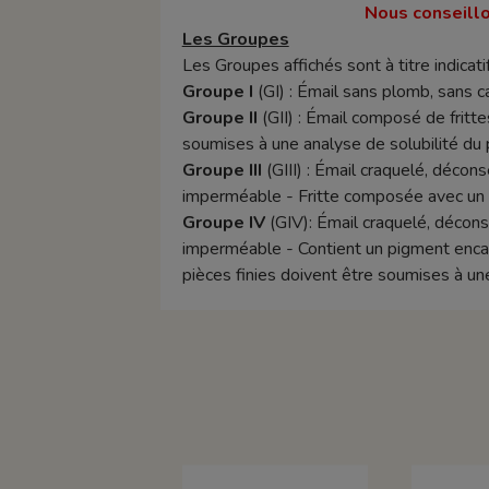
Nous conseillo
Les Groupes
Les Groupes affichés sont à titre indicatif
Groupe I
(GI) : Émail sans plomb, sans 
Groupe II
(GII) : Émail composé de frittes
soumises à une analyse de solubilité du 
Groupe III
(GIII) : Émail craquelé, décon
imperméable - Fritte composée avec un t
Groupe IV
(GIV): Émail craquelé, décons
imperméable - Contient un pigment encapsu
pièces finies doivent être soumises à un