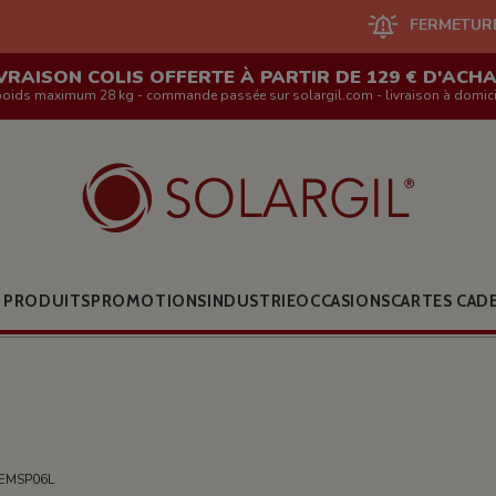
FERMETURE DU SITE EN LIG
VRAISON COLIS OFFERTE À PARTIR DE 129 € D'ACH
poids maximum 28 kg - commande passée sur solargil.com - livraison à domici
 PRODUITS
PROMOTIONS
INDUSTRIE
OCCASIONS
CARTES CAD
 EMSP06L