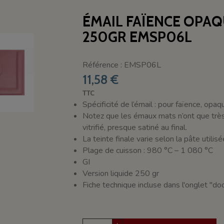
ÉMAIL FAÏENCE OPA
250GR EMSP06L
Référence : EMSP06L
11,58 €
TTC
Spécificité de l’émail : pour faïence, opa
Notez que les émaux mats n’ont que très r
vitrifié, presque satiné au final.
La teinte finale varie selon la pâte utilis
Plage de cuisson : 980 °C – 1 080 °C
GI
Version liquide 250 gr
Fiche technique incluse dans l'onglet "d