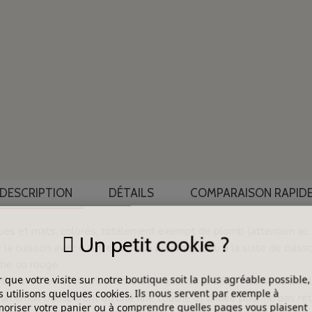
DESCRIPTION
DÉTAILS
COMPARAISON RAPID
s et mats, colorés, totalement exempt de plomb (attention au GI
Un petit cookie ?
 la cuisson avec d’autres émaux plombeux, ou à la suite de cuis
nche ou rouge.
 que votre visite sur notre boutique soit la plus agréable possible,
0 avec les couleurs prêtes à l’emploi de la série « CD », utilisabl
 utilisons quelques cookies. Ils nous servent par exemple à
n émail transparent en une fine couche et diluée pour ne pas reti
riser votre panier ou à comprendre quelles pages vous plaisent