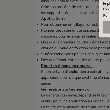
aussi ces émaux avec les couleurs prêtes 
le p
Grâce au procédé de fabrication et aux d
nous
les supports céramiques biscuités, déba
Poli
Application :
Pour obtenir un émaillage correct, utilise
Plonger délicatement le pinceau dans le p
passages pour égaliser et unifier les cou
Dès que la première couche d’émail est
environ qui varie en fonction de la porosi
Si nécessaire, vous pouvez appliquer une
Dès que l’émail est sec, les objets peuv
Pour les émaux en poudre :
Selon le type d’application à exécuter, v
appropriée pour chaque système d’émaill
pièce.
Généralité sur les émaux
La densité d’un émail dépend de la techn
quand, pour une application au pinceau, o
La teinte et la brillance de l'émail varie