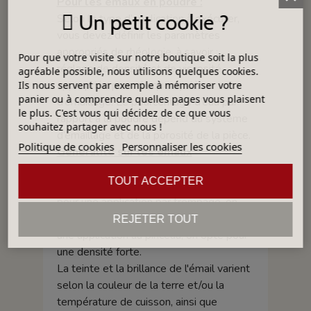
Pour les émaux en poudre :
Un petit cookie ?
Selon le type d’application à exécuter,
vous devez définir les paramètres
appropriés de rhéologie, à savoir :
Pour que votre visite sur notre boutique soit la plus
réglage de densité et de viscosité
agréable possible, nous utilisons quelques cookies.
appropriée pour chaque système
Ils nous servent par exemple à mémoriser votre
panier ou à comprendre quelles pages vous plaisent
d’émaillage. Le pourcentage d’eau par
le plus. C'est vous qui décidez de ce que vous
rapport à la poudre dépend du système
souhaitez partager avec nous !
d’émaillage et de la porosité de la pièce.
Politique de cookies
Personnaliser les cookies
Généralité sur les émaux
La densité d’un émail dépend de la
TOUT ACCEPTER
technique d'application. Par exemple,
pour une application par trempage, on
opte pour une faible densité, quand, pour
REJETER TOUT
une application au pinceau, on opte pour
une densité forte.
La teinte et la brillance de l'émail varient
selon la couleur de la terre et/ou la
température de cuisson, ainsi que