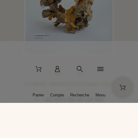
2 La Bâtisse - 89520 Moutiers-en-Puisaye - France
Panier
Compte
Recherche
Menu
+33 (0)3 86 45 50 00
* Livraison gratuite pour les commandes passées sur solargil.com dès
129,00 € TTC d'achat, pour un poids global, emballage inclus, de 30 kg
maximum en France métropolitaine.