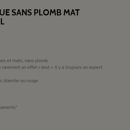
QUE SANS PLOMB MAT
9L
ques et mats, sans plomb.
arement un effet « brut ». Il y a toujours un aspect
ée, blanche ou rouge.
ocuments"