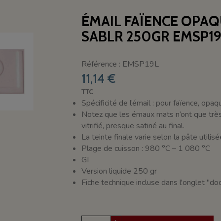
ÉMAIL FAÏENCE OPA
SABLR 250GR EMSP1
Référence : EMSP19L
11,14 €
TTC
Spécificité de l’émail : pour faïence, opa
Notez que les émaux mats n’ont que très r
vitrifié, presque satiné au final.
La teinte finale varie selon la pâte utilis
Plage de cuisson : 980 °C – 1 080 °C
GI
Version liquide 250 gr
Fiche technique incluse dans l'onglet "d