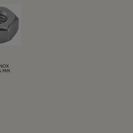
INOX
6 MM