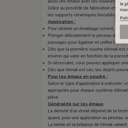
aussi ces émaux avec les couleurs prêtes 
le p
Grâce au procédé de fabrication et aux d
nous
les supports céramiques biscuités, déba
Poli
Application :
Pour obtenir un émaillage correct, utilise
Plonger délicatement le pinceau dans le p
passages pour égaliser et unifier les cou
Dès que la première couche d’émail est
environ qui varie en fonction de la porosi
Si nécessaire, vous pouvez appliquer une
Dès que l’émail est sec, les objets peuv
Pour les émaux en poudre :
Selon le type d’application à exécuter, v
appropriée pour chaque système d’émaill
pièce.
Généralité sur les émaux
La densité d’un émail dépend de la techn
quand, pour une application au pinceau, o
La teinte et la brillance de l'émail varie