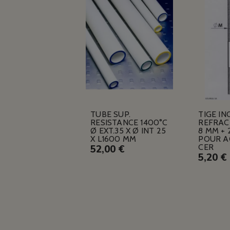
TUBE SUP.
TIGE IN
RESISTANCE 1400°C
REFRACT
Ø EXT.35 X Ø INT 25
8 MM +
X L1600 MM
POUR A
CER
52,00 €
5,20 €