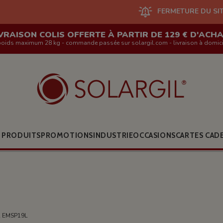
FERMETURE DU SITE EN LIGNE ET 
VRAISON COLIS OFFERTE À PARTIR DE 129 € D'ACH
poids maximum 28 kg - commande passée sur solargil.com - livraison à domici
 PRODUITS
PROMOTIONS
INDUSTRIE
OCCASIONS
CARTES CAD
 EMSP19L