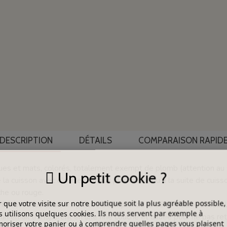
DESCRIPTION
DÉTAILS
COMPARAISON RAPID
s et mats, colorés, totalement exempt de plomb (attention au GI
Un petit cookie ?
 la cuisson avec d’autres émaux plombeux, ou à la suite de cuis
nche ou rouge.
 que votre visite sur notre boutique soit la plus agréable possible,
0 avec les couleurs prêtes à l’emploi de la série « CD », utilisabl
 utilisons quelques cookies. Ils nous servent par exemple à
n émail transparent en une fine couche et diluée pour ne pas reti
riser votre panier ou à comprendre quelles pages vous plaisent