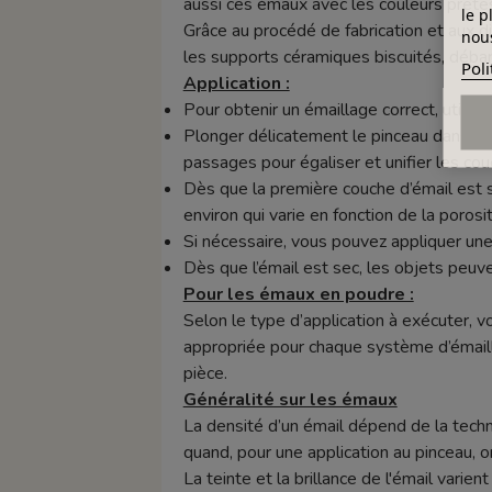
aussi ces émaux avec les couleurs prêtes 
le p
Grâce au procédé de fabrication et aux d
nous
les supports céramiques biscuités, déba
Poli
Application :
Pour obtenir un émaillage correct, utilise
Plonger délicatement le pinceau dans le p
passages pour égaliser et unifier les cou
Dès que la première couche d’émail est
environ qui varie en fonction de la porosi
Si nécessaire, vous pouvez appliquer une
Dès que l’émail est sec, les objets peuv
Pour les émaux en poudre :
Selon le type d’application à exécuter, v
appropriée pour chaque système d’émaill
pièce.
Généralité sur les émaux
La densité d’un émail dépend de la techn
quand, pour une application au pinceau, o
La teinte et la brillance de l'émail varie