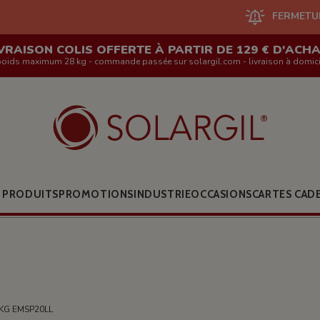
FERMETURE DU SITE EN 
VRAISON COLIS OFFERTE À PARTIR DE 129 € D'ACH
poids maximum 28 kg - commande passée sur solargil.com - livraison à domici
 PRODUITS
PROMOTIONS
INDUSTRIE
OCCASIONS
CARTES CAD
KG EMSP20LL