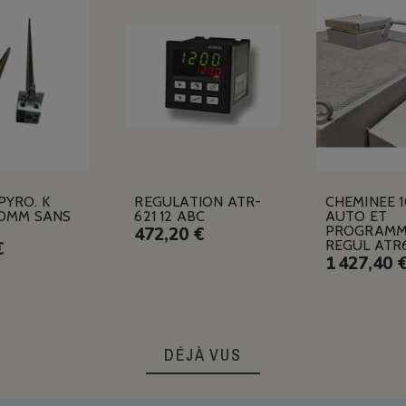
PYRO. K
REGULATION ATR-
CHEMINEE 
10MM SANS
621 12 ABC
AUTO ET
PROGRAMM
472,20 €
REGUL ATR
€
1 427,40 
DÉJÀ VUS