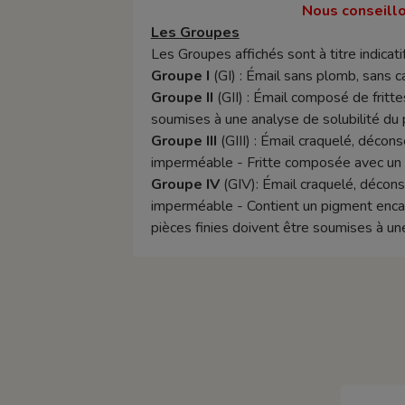
Nous conseillo
Les Groupes
Les Groupes affichés sont à titre indicatif
Groupe I
(GI) : Émail sans plomb, sans 
Groupe II
(GII) : Émail composé de frittes
soumises à une analyse de solubilité du 
Groupe III
(GIII) : Émail craquelé, décon
imperméable - Fritte composée avec un t
Groupe IV
(GIV): Émail craquelé, décons
imperméable - Contient un pigment encapsu
pièces finies doivent être soumises à un