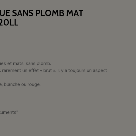
QUE SANS PLOMB MAT
20LL
ques et mats, sans plomb.
arement un effet « brut ». Il y a toujours un aspect
ée, blanche ou rouge.
ocuments"