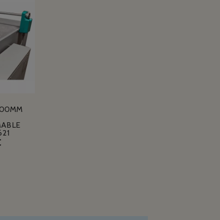
100MM
ABLE
621
€