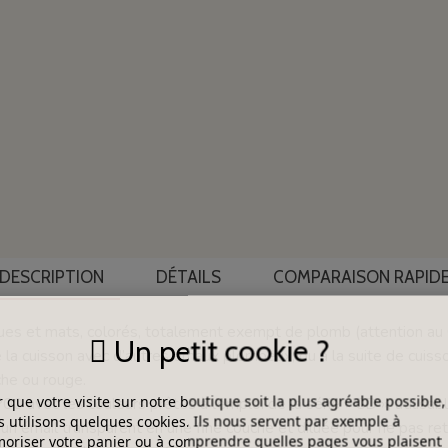
DESCRIPTION
DÉTAILS
COMPARAISON RAPID
s et mats, colorés, totalement exempt de plomb (attention au GI
Un petit cookie ?
 la cuisson avec d’autres émaux plombeux, ou à la suite de cuis
nche ou rouge.
 que votre visite sur notre boutique soit la plus agréable possible,
0 avec les couleurs prêtes à l’emploi de la série « CD », utilisabl
 utilisons quelques cookies. Ils nous servent par exemple à
n émail transparent en une fine couche et diluée pour ne pas reti
riser votre panier ou à comprendre quelles pages vous plaisent