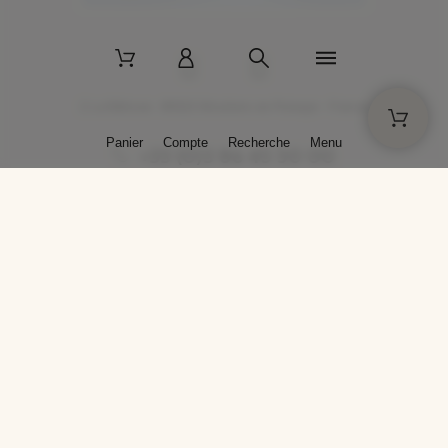
2 La Bâtisse - 89520 Moutiers-en-Puisaye - France
Panier
Compte
Recherche
Menu
+33 (0)3 86 45 50 00
* Livraison gratuite pour les commandes passées sur solargil.com dès
129,00 € TTC d'achat, pour un poids global, emballage inclus, de 30 kg
maximum en France métropolitaine.
Crédits photos : Photos publiées avec l’aimable autorisation des
artistes. Toute reproduction ou diffusion sans leur autorisation est
interdite.
Conception
AP Design
Copyright © 2025 SOLARGIL - Tous droits réservés