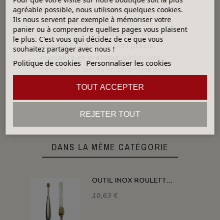
agréable possible, nous utilisons quelques cookies.
Adapté aux céramistes débutants
Ils nous servent par exemple à mémoriser votre
comme aux professionnels.
panier ou à comprendre quelles pages vous plaisent
En résumé, le
pulvérisateur de
le plus. C'est vous qui décidez de ce que vous
bouche KL25
est un outil
précis,
souhaitez partager avec nous !
maniable et pratique
, parfait pour
Politique de cookies
Personnaliser les cookies
décorer vos pièces en céramique avec
finesse et régularité
, tout en offrant
TOUT ACCEPTER
un
contrôle complet du débit
.
REJETER TOUT
DANS LA MÊME CATÉGORIE
OUTIL INOX ROULETTE BRONZE LARG.9.5 MM
10,63 €