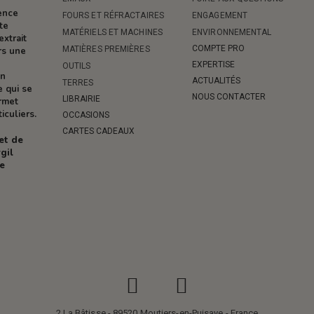
rence
FOURS ET RÉFRACTAIRES
ENGAGEMENT
te
MATÉRIELS ET MACHINES
ENVIRONNEMENTAL
extrait
COMPTE PRO
MATIÈRES PREMIÈRES
rs une
EXPERTISE
OUTILS
on
ACTUALITÉS
TERRES
e qui se
NOUS CONTACTER
LIBRAIRIE
ermet
iculiers.
OCCASIONS
CARTES CADEAUX
 et de
gil
re
2 La Bâtisse - 89520 Moutiers-en-Puisaye - France