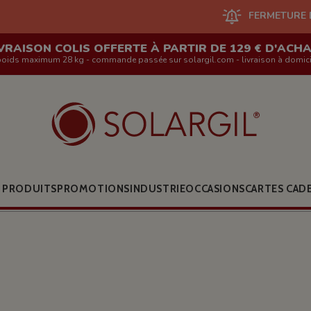
FERMETURE DU SITE EN L
VRAISON COLIS OFFERTE À PARTIR DE 129 € D'ACH
poids maximum 28 kg - commande passée sur solargil.com - livraison à domici
 PRODUITS
PROMOTIONS
INDUSTRIE
OCCASIONS
CARTES CAD