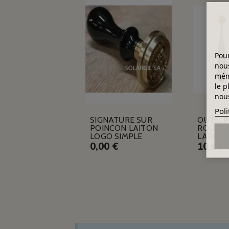
Pour
nous
mémo
le p
nous
Poli
SIGNATURE SUR
OUTIL I
POINCON LAITON
ROULET
LOGO SIMPLE
LARG.1
0,00 €
10,63 