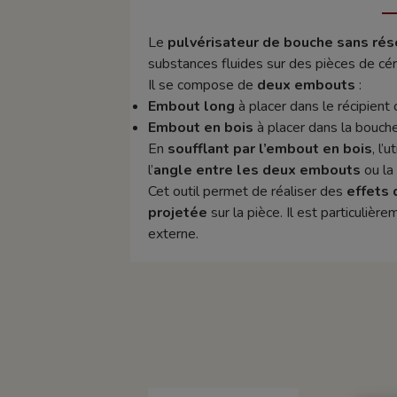
Le
pulvérisateur de bouche sans rés
substances fluides sur des pièces de cé
Il se compose de
deux embouts
:
Embout long
à placer dans le récipient 
Embout en bois
à placer dans la bouche 
En
soufflant par l’embout en bois
, l’
l’
angle entre les deux embouts
ou la 
Cet outil permet de réaliser des
effets 
projetée
sur la pièce. Il est particulièr
externe.