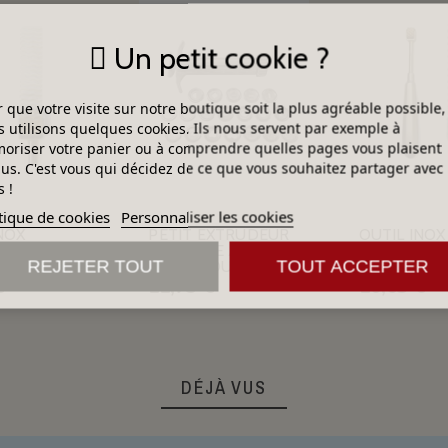
Un petit cookie ?
 que votre visite sur notre boutique soit la plus agréable possible,
 utilisons quelques cookies. Ils nous servent par exemple à
riser votre panier ou à comprendre quelles pages vous plaisent
lus. C'est vous qui décidez de ce que vous souhaitez partager avec
 !
tique de cookies
Personnaliser les cookies
NOX
PETIT EXTRUDEUR
OUTIL INOX
TE BRONZE
SERINGUE À TERRE
ROULETTE 
4 MM
/ 19 EMBOUTS
LARG.9.5 M
REJETER TOUT
TOUT ACCEPTER
€
11,75 €
10,63 €
DÉJÀ VUS