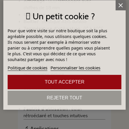
Affichage
: LCD rétroéclairé avec
chiffres de 18 mm
Un petit cookie ?
Calibrage
: externe
Boîtier
: plastique ABS durable
Température d’utilisation
: 0° à 40°C
Pour que votre visite sur notre boutique soit la plus
agréable possible, nous utilisons quelques cookies.
🎯 Points forts
Ils nous servent par exemple à mémoriser votre
panier ou à comprendre quelles pages vous plaisent
Précision élevée
: 0,1 g pour des
le plus. C'est vous qui décidez de ce que vous
souhaitez partager avec nous !
mesures exactes
Portabilité et autonomie
: batterie
Politique de cookies
Personnaliser les cookies
rechargeable incluse
Robustesse industrielle
: plateau inox
TOUT ACCEPTER
et boîtier ABS solide
Polyvalence
: pesée, comptage de
REJETER TOUT
pièces et calibrage externe
Facilité d’utilisation
: écran
rétroéclairé et touches intuitives
🔬 Applications