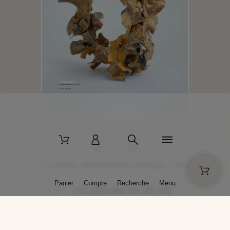
2 La Bâtisse - 89520 Moutiers-en-Puisaye - France
Panier
Compte
Recherche
Menu
+33 (0)3 86 45 50 00
* Livraison gratuite pour les commandes passées sur solargil.com dès