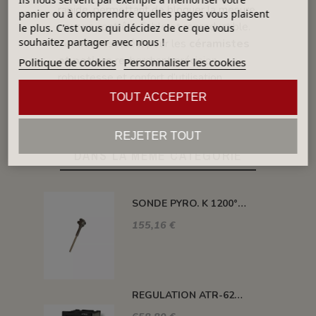
rapide, permettant de bloquer la mesure
panier ou à comprendre quelles pages vous plaisent
pour un contrôle fiable et reproductible.
le plus. C'est vous qui décidez de ce que vous
souhaitez partager avec nous !
Cet outil est idéal pour les
céramistes
et potiers
recherchant précision,
Politique de cookies
Personnaliser les cookies
robustesse et confort d’utilisation.
TOUT ACCEPTER
REJETER TOUT
DANS LA MÊME CATÉGORIE
SONDE PYRO. K 1200° 300MM AVEC TETE
155,16 €
REGULATION ATR-621 13 ABC-T